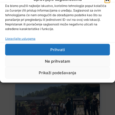
Da bismo pružili najbolje iskustvo, koristimo tehnologije poput kolačića
za čuvanje i/ili pristup informacijama o uređaju. Saglasnost sa ovim
7 Augusta, 2026
tehnologijama će nam omogućiti da obrađujemo podatke kao što su
Suljagić se zahvalio američkim zakonodavcima: Nećemo biti
ponašanje pri pregledanju ili jedinstveni ID-ovi na ovoj veb lokaciji.
zastrašeni i nastavit ćemo braniti istinu
Nepristanak ili povlačenje saglasnosti može negativno uticati na
određene karakteristike i funkcije.
Upravljajte uslugama
Prihvati
Ne prihvatam
7 Augusta, 2026
Prikaži podešavanja
Stiže blagi predah od vrelina, ali ne zadugo