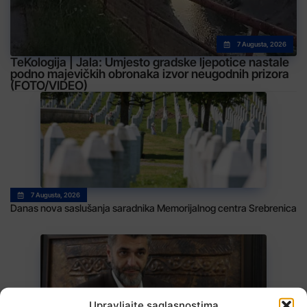
7 Augusta, 2026
TeKologija | Jala: Umjesto gradske ljepotice nastale
podno majevičkih obronaka izvor neugodnih prizora
(FOTO/VIDEO)
7 Augusta, 2026
Danas nova saslušanja saradnika Memorijalnog centra Srebrenica
Upravljajte saglasnostima