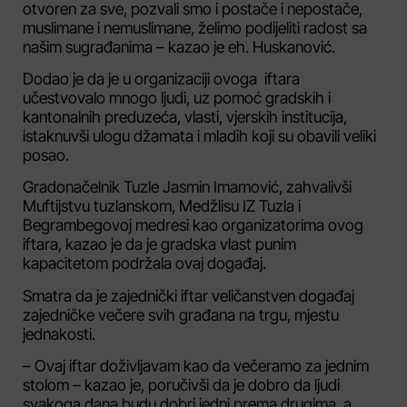
otvoren za sve, pozvali smo i postače i nepostače,
muslimane i nemuslimane, želimo podijeliti radost sa
našim sugrađanima – kazao je eh. Huskanović.
Dodao je da je u organizaciji ovoga iftara
učestvovalo mnogo ljudi, uz pomoć gradskih i
kantonalnih preduzeća, vlasti, vjerskih institucija,
istaknuvši ulogu džamata i mladih koji su obavili veliki
posao.
Gradonačelnik Tuzle Jasmin Imamović, zahvalivši
Muftijstvu tuzlanskom, Medžlisu IZ Tuzla i
Begrambegovoj medresi kao organizatorima ovog
iftara, kazao je da je gradska vlast punim
kapacitetom podržala ovaj događaj.
Smatra da je zajednički iftar veličanstven događaj
zajedničke večere svih građana na trgu, mjestu
jednakosti.
– Ovaj iftar doživljavam kao da večeramo za jednim
stolom – kazao je, poručivši da je dobro da ljudi
svakoga dana budu dobri jedni prema drugima, a