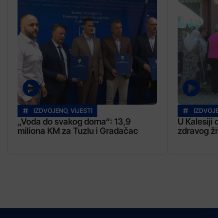
IZDVOJENO
,
VIJESTI
IZDVOJ
„Voda do svakog doma“: 13,9
U Kalesiji
miliona KM za Tuzlu i Gradačac
zdravog ži