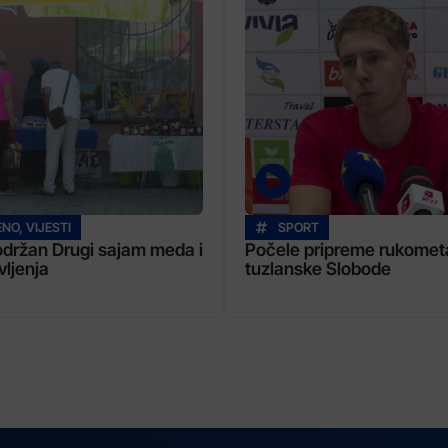
ENO
,
VIJESTI
SPORT
 održan Drugi sajam meda i
Počele pripreme rukomet
vljenja
tuzlanske Slobode