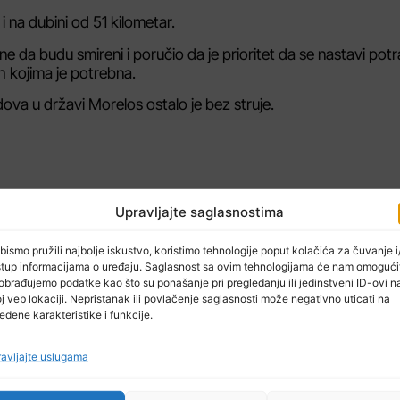
i na dubini od 51 kilometar.
 da budu smireni i poručio da je prioritet da se nastavi pot
h kojima je potrebna.
ova u državi Morelos ostalo je bez struje.
Upravljajte saglasnostima
NAREDNI ČLAN
bismo pružili najbolje iskustvo, koristimo tehnologije poput kolačića za čuvanje i/
stup informacijama o uređaju. Saglasnost sa ovim tehnologijama će nam omogući
Radarske kontrole i stanje na putevima (20.09.2017.)
Mladi iz regije u Tuzli obilježavaju Međ
obrađujemo podatke kao što su ponašanje pri pregledanju ili jedinstveni ID-ovi n
j veb lokaciji. Nepristanak ili povlačenje saglasnosti može negativno uticati na
eđene karakteristike i funkcije.
avljajte uslugama