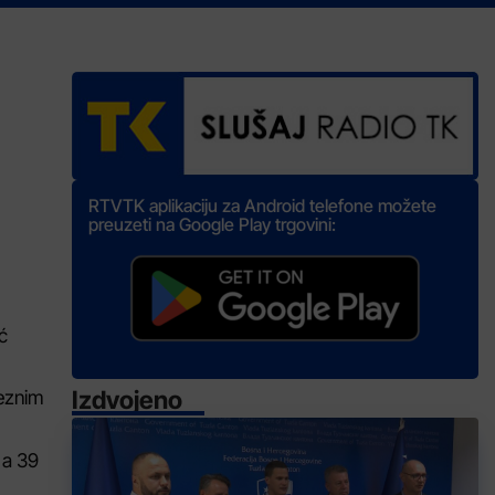
RTVTK aplikaciju za Android telefone možete
preuzeti na Google Play trgovini:
ć
Izdvojeno
veznim
 a 39