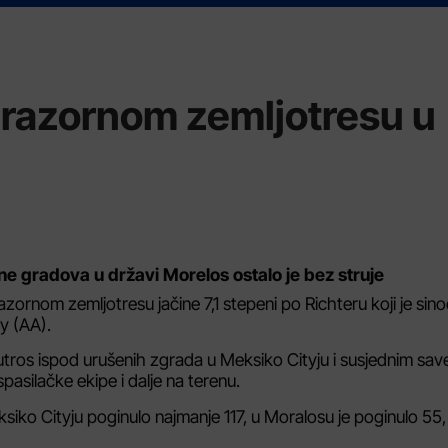
 razornom zemljotresu u
ne gradova u državi Morelos ostalo je bez struje
rnom zemljotresu jačine 7,1 stepeni po Richteru koji je sino
y (AA).
 jutros ispod urušenih zgrada u Meksiko Cityju i susjednim sa
pasilačke ekipe i dalje na terenu.
eksiko Cityju poginulo najmanje 117, u Moralosu je poginulo 55,