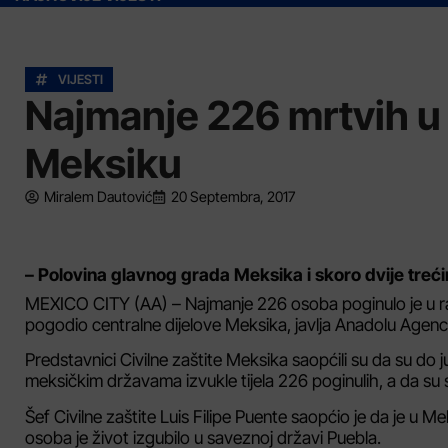
VIJESTI
Najmanje 226 mrtvih u
Meksiku
Miralem Dautović
20 Septembra, 2017
– Polovina glavnog grada Meksika i skoro dvije treći
MEXICO CITY (AA) – Najmanje 226 osoba poginulo je u razo
pogodio centralne dijelove Meksika, javlja Anadolu Agenc
Predstavnici Civilne zaštite Meksika saopćili su da su do
meksičkim državama izvukle tijela 226 poginulih, a da su s
Šef Civilne zaštite Luis Filipe Puente saopćio je da je u M
osoba je život izgubilo u saveznoj državi Puebla.