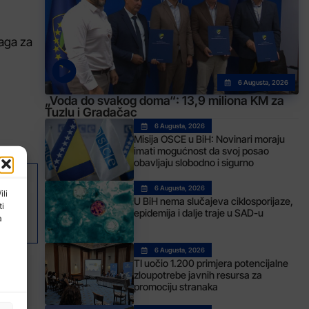
raga za
6 Augusta, 2026
„Voda do svakog doma“: 13,9 miliona KM za
Tuzlu i Gradačac
6 Augusta, 2026
Misija OSCE u BiH: Novinari moraju
imati mogućnost da svoj posao
obavljaju slobodno i sigurno
6 Augusta, 2026
AK
ili
U BiH nema slučajeva ciklosporijaze,
ti
unarodni dan mira
epidemija i dalje traje u SAD-u
a
6 Augusta, 2026
TI uočio 1.200 primjera potencijalne
zloupotrebe javnih resursa za
promociju stranaka