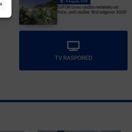
6 Augusta, 2026
ja
EUFOR izveo vježbu nedaleko od
Foče, uoči vježbe ‘Brzi odgovor 2026’
TV RASPORED