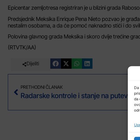
Epicentar zemljotresa registriran je u blizini grada Raboso 
Predsjednik Meksika Enrique Pena Nieto pozvao je građane
nestalim osobama, a da će pomoć naknadno stići i do svi
Polovina glavnog grada Meksika i skoro dvije trećine grad
(RTVTK/AA)
Dijeliti
PRETHODNI ČLANAK
Da 
pri
da 
ovo
odr
Upr