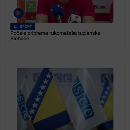
SPORT
Počele pripreme rukometaša tuzlanske
Slobode