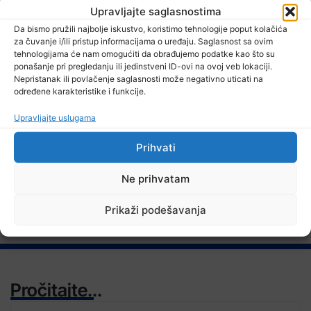
Upravljajte saglasnostima
Da bismo pružili najbolje iskustvo, koristimo tehnologije poput kolačića
6 Augusta, 2026
za čuvanje i/ili pristup informacijama o uređaju. Saglasnost sa ovim
EUFOR izveo vježbu nedaleko od Foče, uoči vježbe ‘Brzi odgovor
tehnologijama će nam omogućiti da obrađujemo podatke kao što su
2026’
ponašanje pri pregledanju ili jedinstveni ID-ovi na ovoj veb lokaciji.
Nepristanak ili povlačenje saglasnosti može negativno uticati na
određene karakteristike i funkcije.
Upravljajte uslugama
TV RASPORED
Prihvati
Ne prihvatam
Prikaži podešavanja
Pročitajte...