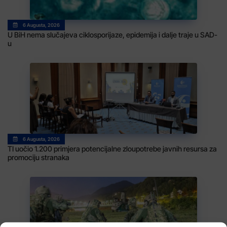
6 Augusta, 2026
U BiH nema slučajeva ciklosporijaze, epidemija i dalje traje u SAD-
u
6 Augusta, 2026
TI uočio 1.200 primjera potencijalne zloupotrebe javnih resursa za
promociju stranaka