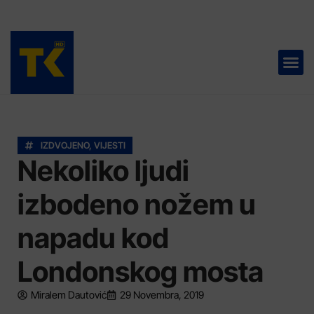
TELEVIZIJA 📺
IZDVOJENO
,
VIJESTI
Nekoliko ljudi
izbodeno nožem u
napadu kod
Londonskog mosta
Miralem Dautović
29 Novembra, 2019