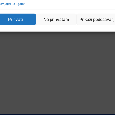
avljajte uslugama
Prihvati
Ne prihvatam
Prikaži podešavan