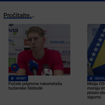
Pročitajte...
SPORT
IZDVO
Počele pripreme rukometaša
Misija OS
tuzlanske Slobode
moraju im
posao oba
sigurno