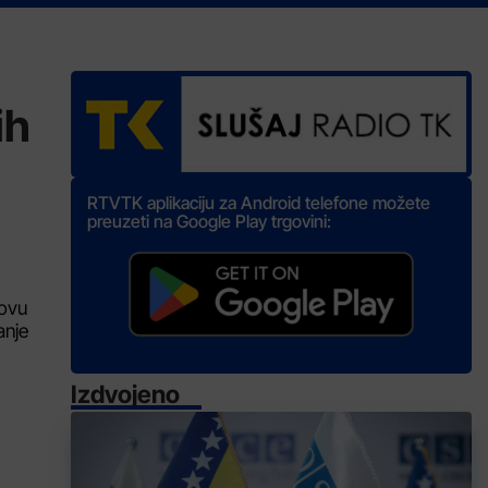
ih
RTVTK aplikaciju za Android telefone možete
preuzeti na Google Play trgovini:
 ovu
anje
Izdvojeno