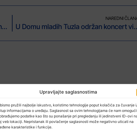
NAREDNI ČLAN
Srednja muzička škola Tuzla zvanično nosi ime profesora Čestmira Mirka Dušeka
U Domu mladih Tuzla održan 
Upravljajte saglasnostima
bismo pružili najbolje iskustvo, koristimo tehnologije poput kolačića za čuvanje i/
stup informacijama o uređaju. Saglasnost sa ovim tehnologijama će nam omogući
obrađujemo podatke kao što su ponašanje pri pregledanju ili jedinstveni ID-ovi n
j veb lokaciji. Nepristanak ili povlačenje saglasnosti može negativno uticati na
eđene karakteristike i funkcije.