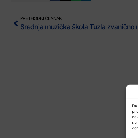
PRETHODNI ČLANAK
Da 
pri
da 
ovo
odr