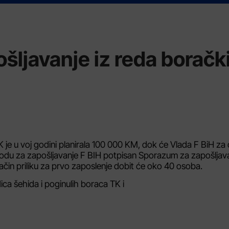
ošljavanje iz reda boračk
 je u voj godini planirala 100 000 KM, dok će Vlada F BiH za
avodu za zapošljavanje F BIH potpisan Sporazum za zapošljav
ačin priliku za prvo zaposlenje dobit će oko 40 osoba.
ica šehida i poginulih boraca TK i