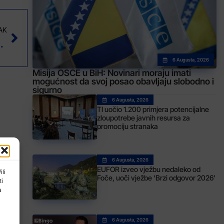
AK
koncert violina
6 Augusta, 2026
Misija OSCE u BiH: Novinari moraju imati
mogućnost da svoj posao obavljaju slobodno i
sigurno
6 Augusta, 2026
TI uočio 1.200 primjera potencijalne
zloupotrebe javnih resursa za
promociju stranaka
6 Augusta, 2026
EUFOR izveo vježbu nedaleko od
ili
Foče, uoči vježbe ‘Brzi odgovor 2026’
ti
a
6 Augusta, 2026