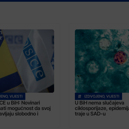
JENO
,
VIJESTI
IZDVOJENO
,
VIJESTI
CE u BiH: Novinari
U BiH nema slučajeva
ati mogućnost da svoj
ciklosporijaze, epidemija
vljaju slobodno i
traje u SAD-u