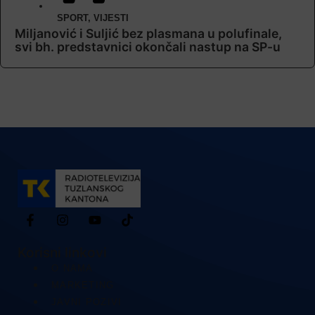
SPORT
,
VIJESTI
Miljanović i Suljić bez plasmana u polufinale,
svi bh. predstavnici okončali nastup na SP-u
Korisni linkovi
O NAMA
MARKETING
JAVNI POZIVI