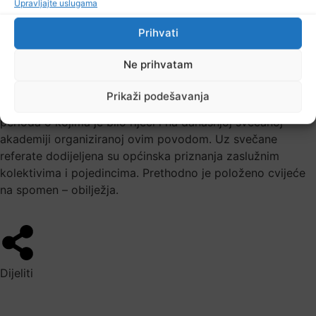
Upravljajte uslugama
19 Juna, 2017
Prihvati
Ne prihvatam
Dan općine 19.juni, općina Živinice dočekuje u znaku novih
infrastrukturnih pobjeda i rasta broja malih i srednjih
Prikaži podešavanja
preduzeća. To je samo dio postignuća iz poslijeratnog
perioda o kojima je bilo riječi i na današnjoj svečanoj
akademiji organiziranoj ovim povodom. Uz svečane
referate dodijeljena su općinska priznanja zaslužnim
kolektivima i pojedincima. Prethodno je položeno cvijeće
na spomen – obilježja.
Dijeliti