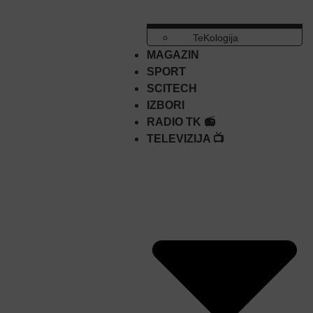
TeKologija
MAGAZIN
SPORT
SCITECH
IZBORI
RADIO TK 📻
TELEVIZIJA 📺