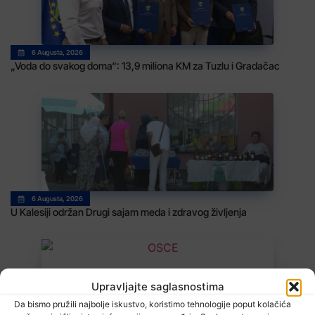
6 Augusta, 2026
„Voda do svakog doma“: 13,9 miliona KM za Tuzlu i Gradačac
6 Augusta, 2026
U Kalesiji održan Drugi sajam meda i zdravog življenja
Upravljajte saglasnostima
Da bismo pružili najbolje iskustvo, koristimo tehnologije poput kolačića