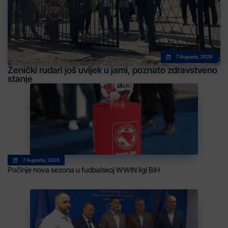
7 Augusta, 2026
Zenički rudari još uvijek u jami, poznato zdravstveno
stanje
7 Augusta, 2026
Počinje nova sezona u fudbalskoj WWIN ligi BiH