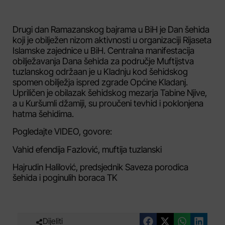
Drugi dan Ramazanskog bajrama u BiH je Dan šehida
koji je obilježen nizom aktivnosti u organizaciji Rijaseta
Islamske zajednice u BiH. Centralna manifestacija
obilježavanja Dana šehida za područje Muftijstva
tuzlanskog održaan je u Kladnju kod šehidskog
spomen obilježja ispred zgrade Općine Kladanj.
Upriličen je obilazak šehidskog mezarja Tabine Njive,
a u Kuršumli džamiji, su proučeni tevhid i poklonjena
hatma šehidima.
Pogledajte VIDEO, govore:
Vahid efendija Fazlović, muftija tuzlanski
Hajrudin Halilović, predsjednik Saveza porodica
šehida i poginulih boraca TK
Dijeliti