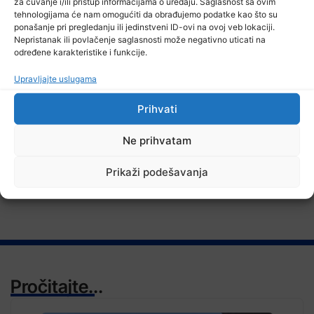
za čuvanje i/ili pristup informacijama o uređaju. Saglasnost sa ovim
tehnologijama će nam omogućiti da obrađujemo podatke kao što su
ponašanje pri pregledanju ili jedinstveni ID-ovi na ovoj veb lokaciji.
6 Augusta, 2026
Nepristanak ili povlačenje saglasnosti može negativno uticati na
Misija OSCE u BiH: Novinari moraju imati mogućnost da svoj posao
određene karakteristike i funkcije.
obavljaju slobodno i sigurno
Upravljajte uslugama
Prihvati
TV RASPORED
Ne prihvatam
Prikaži podešavanja
Pročitajte...