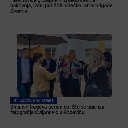
nakovnja, ratni put 206. viteške ratne brigade
Zvornik“
IZDVOJENO
,
VIJESTI
Brisanje tragova genocida: Šta se krije iza
fotografije Cvijanović u Roćeviću