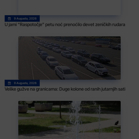
9 Augusta, 2026
U jami “Raspotočje” petu noć prenoćilo devet zeničkih rudara
9 Augusta, 2026
Velike gužve na granicama: Duge kolone od ranih jutarnjih sati