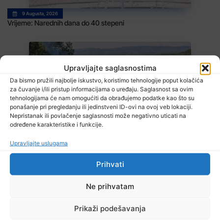
9 Augusta, 2026
Vrijeme: Narednih dana do 40 stepeni
Upravljajte saglasnostima
Da bismo pružili najbolje iskustvo, koristimo tehnologije poput kolačića
za čuvanje i/ili pristup informacijama o uređaju. Saglasnost sa ovim
tehnologijama će nam omogućiti da obrađujemo podatke kao što su
ponašanje pri pregledanju ili jedinstveni ID-ovi na ovoj veb lokaciji.
Nepristanak ili povlačenje saglasnosti može negativno uticati na
8 Augusta, 2026
određene karakteristike i funkcije.
Na području Kladnja izgorjelo oko osam hektara šume
Upravljajte uslugama
Prihvati
TV RASPORED
Ne prihvatam
Prikaži podešavanja