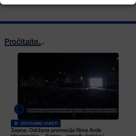
Pročitajte...
IZDVOJENO
,
VIJESTI
Sapna: Održana promocija filma Avde
Hiseinovića „„Sapna – između čekića i