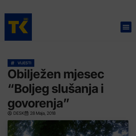
TELEVIZIJA 📺
VIJESTI
Obilježen mjesec
“Boljeg slušanja i
govorenja”
DESK
28 Maja, 2018