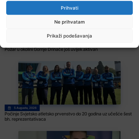
Prihvati
Ne prihvatam
Prikaži podešavanja
5 Augusta, 2026
Požar u okolini Gornje Drinače još uvijek aktivan
5 Augusta, 2026
Počinje Svjetsko atletsko prvenstvo do 20 godina uz učešće šest
bh. reprezentativaca