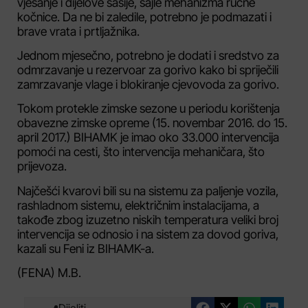
vješanje i dijelove šasije, sajle mehanizma ručne
kočnice. Da ne bi zaledile, potrebno je podmazati i
brave vrata i prtljažnika.
Jednom mjesečno, potrebno je dodati i sredstvo za
odmrzavanje u rezervoar za gorivo kako bi spriječili
zamrzavanje vlage i blokiranje cjevovoda za gorivo.
Tokom protekle zimske sezone u periodu korištenja
obavezne zimske opreme (15. novembar 2016. do 15.
april 2017.) BIHAMK je imao oko 33.000 intervencija
pomoći na cesti, što intervencija mehaničara, što
prijevoza.
Najčešći kvarovi bili su na sistemu za paljenje vozila,
rashladnom sistemu, električnim instalacijama, a
takođe zbog izuzetno niskih temperatura veliki broj
intervencija se odnosio i na sistem za dovod goriva,
kazali su Feni iz BIHAMK-a.
(FENA) M.B.
Dijeliti