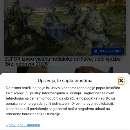
6 Augusta, 2026
EUFOR izveo vježbu nedaleko od Foče, uoči vježbe
‘Brzi odgovor 2026’
Upravljajte saglasnostima
Da bismo pružili najbolje iskustvo, koristimo tehnologije poput kolačića
za čuvanje i/ili pristup informacijama o uređaju. Saglasnost sa ovim
tehnologijama će nam omogućiti da obrađujemo podatke kao što su
ponašanje pri pregledanju ili jedinstveni ID-ovi na ovoj veb lokaciji.
Nepristanak ili povlačenje saglasnosti može negativno uticati na
6 Augusta, 2026
određene karakteristike i funkcije.
Danas u BiH sunčano i vruće, temperature od 34 do 41 stepen
Upravljajte uslugama