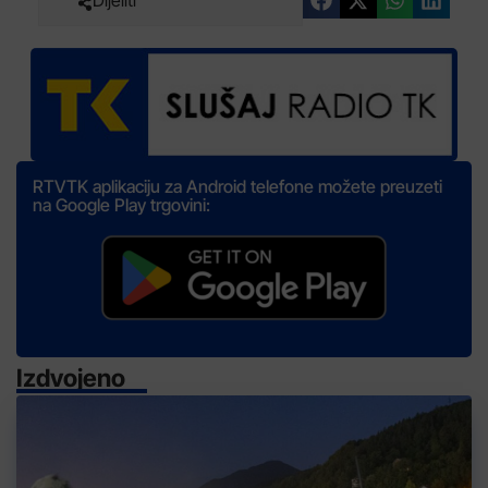
RTVTK aplikaciju za Android telefone možete preuzeti
na Google Play trgovini:
Izdvojeno