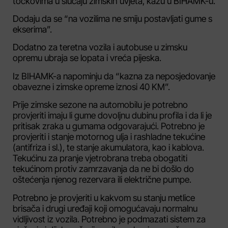
točkovima u slučaju zimskih uvjeta, kažu u BIHAMK-u.
Dodaju da se “na vozilima ne smiju postavljati gume s
ekserima”.
Dodatno za teretna vozila i autobuse u zimsku
opremu ubraja se lopata i vreća pijeska.
Iz BIHAMK-a napominju da “kazna za neposjedovanje
obavezne i zimske opreme iznosi 40 KM”.
Prije zimske sezone na automobilu je potrebno
provjeriti imaju li gume dovoljnu dubinu profila i da li je
pritisak zraka u gumama odgovarajući. Potrebno je
provjeriti i stanje motornog ulja i rashladne tekućine
(antifriza i sl.), te stanje akumulatora, kao i kablova.
Tekućinu za pranje vjetrobrana treba obogatiti
tekućinom protiv zamrzavanja da ne bi došlo do
oštećenja njenog rezervara ili električne pumpe.
Potrebno je provjeriti u kakvom su stanju metlice
brisača i drugi uređaji koji omogućavaju normalnu
vidljivost iz vozila. Potrebno je podmazati sistem za