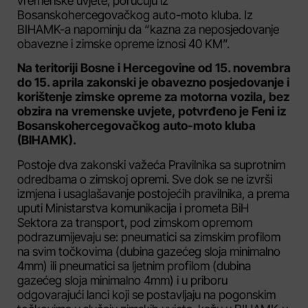
vremenske uvjete, poručuju iz
Bosanskohercegovačkog auto-moto kluba. Iz
BIHAMK-a napominju da “kazna za neposjedovanje
obavezne i zimske opreme iznosi 40 KM”.
Na teritoriji Bosne i Hercegovine od 15. novembra
do 15. aprila zakonski je obavezno posjedovanje i
korištenje zimske opreme za motorna vozila, bez
obzira na vremenske uvjete, potvrđeno je Feni iz
Bosanskohercegovačkog auto-moto kluba
(BIHAMK).
Postoje dva zakonski važeća Pravilnika sa suprotnim
odredbama o zimskoj opremi. Sve dok se ne izvrši
izmjena i usaglašavanje postojećih pravilnika, a prema
uputi Ministarstva komunikacija i prometa BiH
Sektora za transport, pod zimskom opremom
podrazumijevaju se: pneumatici sa zimskim profilom
na svim točkovima (dubina gazećeg sloja minimalno
4mm) ili pneumatici sa ljetnim profilom (dubina
gazećeg sloja minimalno 4mm) i u priboru
odgovarajući lanci koji se postavljaju na pogonskim