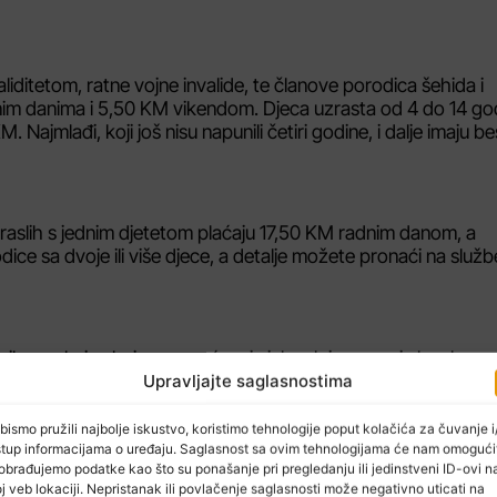
liditetom, ratne vojne invalide, te članove porodica šehida i
nim danima i 5,50 KM vikendom. Djeca uzrasta od 4 do 14 go
jmlađi, koji još nisu napunili četiri godine, i dalje imaju b
draslih s jednim djetetom plaćaju 17,50 KM radnim danom, a
ce sa dvoje ili više djece, a detalje možete pronaći na služb
nih narukvica koje omogućavaju izlazak i ponovni ulazak u
Upravljajte saglasnostima
ka mogu zatražiti narukvicu prilikom izlaska. Prilikom povratka
bismo pružili najbolje iskustvo, koristimo tehnologije poput kolačića za čuvanje i/
u iznosu od 0,50 KM. Ova opcija pruža veću fleksibilnost, što
stup informacijama o uređaju. Saglasnost sa ovim tehnologijama će nam omogući
obrađujemo podatke kao što su ponašanje pri pregledanju ili jedinstveni ID-ovi n
j veb lokaciji. Nepristanak ili povlačenje saglasnosti može negativno uticati na