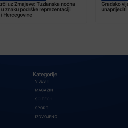
trči uz Zmajeve: Tuzlanska noćna
Gradsko vij
 u znaku podrške reprezentaciji
unaprijediti
 i Hercegovine
Kategorije
VIJESTI
MAGAZIN
SCITECH
SPORT
IZDVOJENO