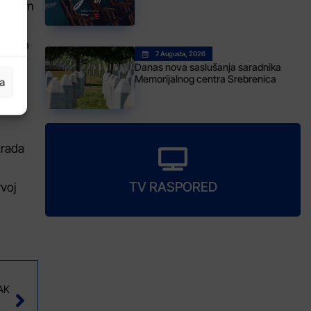
o putem
mensko
7 Augusta, 2026
Danas nova saslušanja saradnika
Memorijalnog centra Srebrenica
ja
do
zrada
TV RASPORED
rvoj
AK
ina podržava mlade i njihove ideje