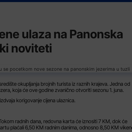
jene ulaza na Panonska
ki noviteti
edište okupljanja brojnih turista iz raznih krajeva. Jedna od
zera, koja će ove godine zvanično otvoriti sezonu 1. juna.
dvaja korigovanje cijena ulaznica.
 Tokom radnih dana, redovna karta će iznositi 7 KM, dok će
za kartu plaćali 6,50 KM radnim danima, odnosno 8,50 KM vike