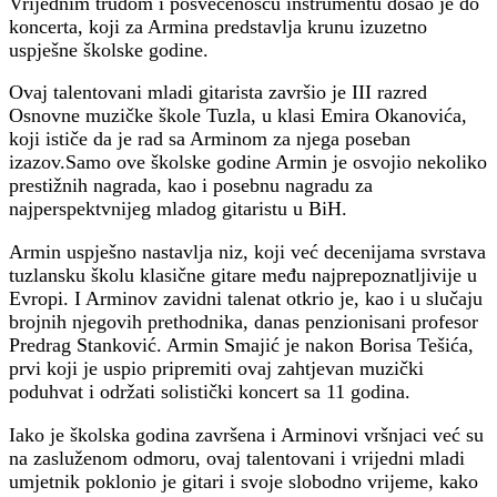
Vrijednim trudom i posvećenošću instrumentu došao je do
koncerta, koji za Armina predstavlja krunu izuzetno
uspješne školske godine.
Ovaj talentovani mladi gitarista završio je III razred
Osnovne muzičke škole Tuzla, u klasi Emira Okanovića,
koji ističe da je rad sa Arminom za njega poseban
izazov.Samo ove školske godine Armin je osvojio nekoliko
prestižnih nagrada, kao i posebnu nagradu za
najperspektvnijeg mladog gitaristu u BiH.
Armin uspješno nastavlja niz, koji već decenijama svrstava
tuzlansku školu klasične gitare među najprepoznatljivije u
Evropi. I Arminov zavidni talenat otkrio je, kao i u slučaju
brojnih njegovih prethodnika, danas penzionisani profesor
Predrag Stanković. Armin Smajić je nakon Borisa Tešića,
prvi koji je uspio pripremiti ovaj zahtjevan muzički
poduhvat i održati solistički koncert sa 11 godina.
Iako je školska godina završena i Arminovi vršnjaci već su
na zasluženom odmoru, ovaj talentovani i vrijedni mladi
umjetnik poklonio je gitari i svoje slobodno vrijeme, kako