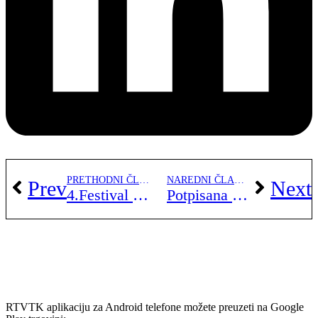
PRETHODNI ČLANAK
NAREDNI ČLANAK
Prev
Next
4.Festival savremene umjetnosti “arTz” ove godine održava se pod motom “Budi slobodan”
Potpisana Povelja prijateljstva između općine Teočak i općine Klostenburg
RTVTK aplikaciju za Android telefone možete preuzeti na Google