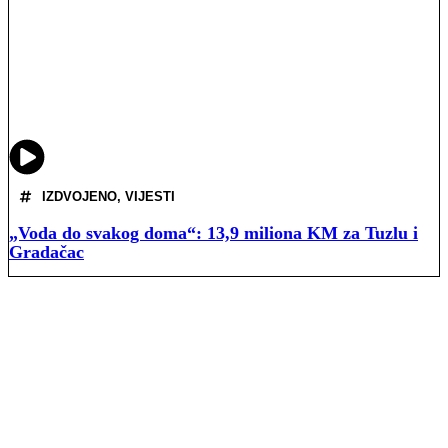
IZDVOJENO
,
VIJESTI
„Voda do svakog doma“: 13,9 miliona KM za Tuzlu i
Gradačac