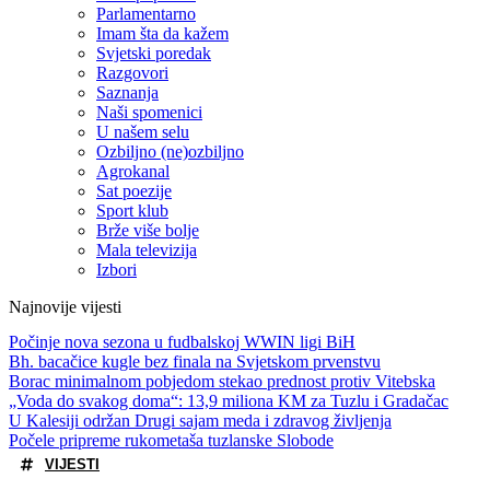
Parlamentarno
Imam šta da kažem
Svjetski poredak
Razgovori
Saznanja
Naši spomenici
U našem selu
Ozbiljno (ne)ozbiljno
Agrokanal
Sat poezije
Sport klub
Brže više bolje
Mala televizija
Izbori
Najnovije vijesti
Počinje nova sezona u fudbalskoj WWIN ligi BiH
Bh. bacačice kugle bez finala na Svjetskom prvenstvu
Borac minimalnom pobjedom stekao prednost protiv Vitebska
„Voda do svakog doma“: 13,9 miliona KM za Tuzlu i Gradačac
U Kalesiji održan Drugi sajam meda i zdravog življenja
Počele pripreme rukometaša tuzlanske Slobode
VIJESTI