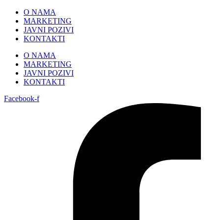
Skip
O NAMA
to
MARKETING
content
JAVNI POZIVI
KONTAKTI
O NAMA
MARKETING
JAVNI POZIVI
KONTAKTI
Facebook-f