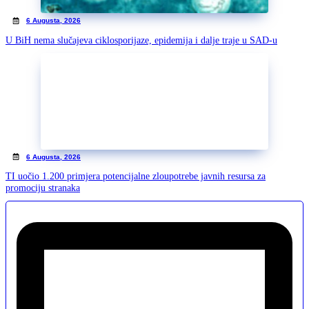
6 Augusta, 2026
U BiH nema slučajeva ciklosporijaze, epidemija i dalje traje u SAD-u
6 Augusta, 2026
TI uočio 1.200 primjera potencijalne zloupotrebe javnih resursa za
promociju stranaka