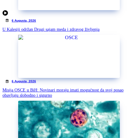
6 Augusta, 2026
U Kalesiji održan Drugi sajam meda i zdravog življenja
6 Augusta, 2026
Misija OSCE u BiH: Novinari moraju imati mogućnost da svoj posao
obavljaju slobodno i sigurno