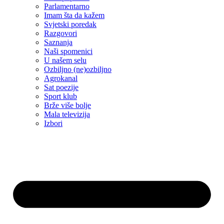
Parlamentarno
Imam šta da kažem
Svjetski poredak
Razgovori
Saznanja
Naši spomenici
U našem selu
Ozbiljno (ne)ozbiljno
Agrokanal
Sat poezije
Sport klub
Brže više bolje
Mala televizija
Izbori