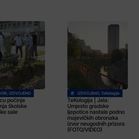
BORI
,
IZDVOJENO
IZDVOJENO
,
TeKologija
icu počinje
TeKologija | Jala:
nja školske
Umjesto gradske
ke sale
ljepotice nastale podno
majevičkih obronaka
izvor neugodnih prizora
(FOTO/VIDEO)