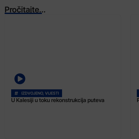
Pročitajte...
IZDVOJENO
,
VIJESTI
U Kalesiji u toku rekonstrukcija puteva