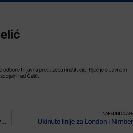
elić
ne odbore tri javna preduzeća i institucije. Riječ je o Javnom
cijalni rad Čelić.
NAREDNI ČLAN
MUP TK i ove godine provodi preventivne aktivnosti na sprečavanju nelegalnog korištenja i prodaje pirotehničkih sredstava
Ukinute linije za London i Nirnbe