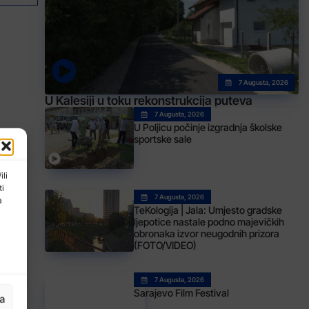
7 Augusta, 2026
U Kalesiji u toku rekonstrukcija puteva
7 Augusta, 2026
U Poljicu počinje izgradnja školske
sportske sale
ili
ti
7 Augusta, 2026
a
TeKologija | Jala: Umjesto gradske
ljepotice nastale podno majevičkih
obronaka izvor neugodnih prizora
(FOTO/VIDEO)
7 Augusta, 2026
Sarajevo Film Festival
ja