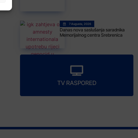
7 Augusta, 2026
Danas nova saslušanja saradnika
Memorijalnog centra Srebrenica
TV RASPORED