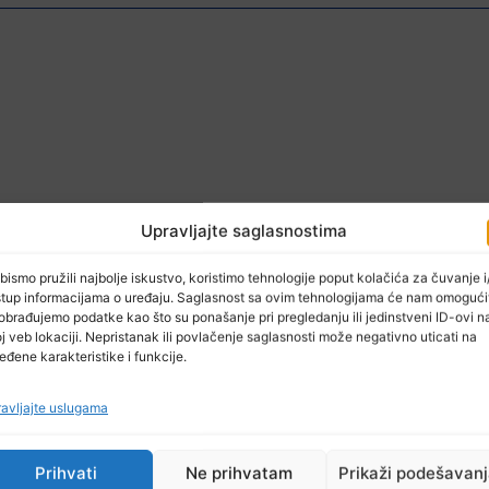
Upravljajte saglasnostima
bismo pružili najbolje iskustvo, koristimo tehnologije poput kolačića za čuvanje i/
stup informacijama o uređaju. Saglasnost sa ovim tehnologijama će nam omogući
obrađujemo podatke kao što su ponašanje pri pregledanju ili jedinstveni ID-ovi n
j veb lokaciji. Nepristanak ili povlačenje saglasnosti može negativno uticati na
eđene karakteristike i funkcije.
avljajte uslugama
Prihvati
Ne prihvatam
Prikaži podešavan