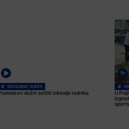
IZDVOJENO
,
VIJESTI
IZ
Poslodavci dužni zaštiti zdravlje radnika
U Polj
izgrad
sports