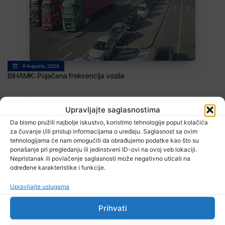
8 Augusta, 2026
BIHAMK: Pojačana frekvencija vozila
Upravljajte saglasnostima
Da bismo pružili najbolje iskustvo, koristimo tehnologije poput kolačića
za čuvanje i/ili pristup informacijama o uređaju. Saglasnost sa ovim
tehnologijama će nam omogućiti da obrađujemo podatke kao što su
ponašanje pri pregledanju ili jedinstveni ID-ovi na ovoj veb lokaciji.
Nepristanak ili povlačenje saglasnosti može negativno uticati na
određene karakteristike i funkcije.
8 Augusta, 2026
Danas promjenjljivo i nestabilno vrijeme
Upravljajte uslugama
Prihvati