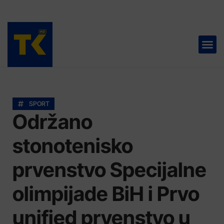
TELEVIZIJA 📺
SPORT
Održano
stonotenisko
prvenstvo Specijalne
olimpijade BiH i Prvo
unified prvenstvo u