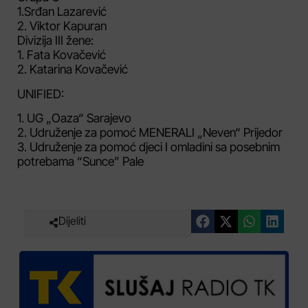
1.Srđan Lazarević
2. Viktor Kapuran
Divizija III žene:
1. Fata Kovačević
2. Katarina Kovačević
UNIFIED:
1. UG „Oaza“ Sarajevo
2. Udruženje za pomoć MENERALI „Neven“ Prijedor
3. Udruženje za pomoć djeci I omladini sa posebnim
potrebama “Sunce” Pale
Dijeliti