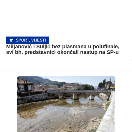
SPORT
,
VIJESTI
Miljanović i Suljić bez plasmana u polufinale,
svi bh. predstavnici okončali nastup na SP-u