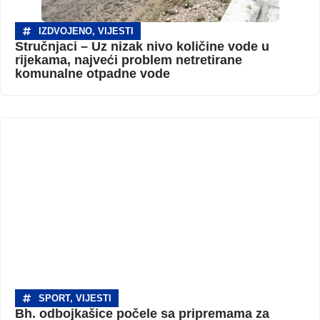
IZDVOJENO
,
VIJESTI
Stručnjaci – Uz nizak nivo količine vode u
rijekama, najveći problem netretirane
komunalne otpadne vode
SPORT
,
VIJESTI
Bh. odbojkašice počele sa pripremama za