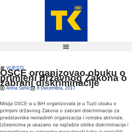
VIJESTI
OSCE organizovao obuku o
primjeni državnog Zakona o
zabrani diskriminacije
Arina Sehic
8 Decembra, 2017
Misija OSCE-a u BiH organizovala je u Tuzli obuku o
primjeni državnog Zakona o zabrani diskriminacije za
predstavnike nevladinih organizacija i romske aktiviste.
Učesnicima je ukazano na najčešće oblike diskriminacije i
prezentirane su zakonske mogućnosti kako je spriječiti.