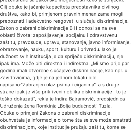
Cilj obuke je jačanje kapaciteta predstavnika civilnog
društva, kako bi, primjenom pravnih mehanizama mogli
prepoznati i adekvatno reagovati u slučaju diskriminacije.
Zakon o zabrani diskriminacije BiH odnosi se na sve
oblasti života: zapošljavanje, socijalnu i zdravstvenu
zaštitu, pravosuđe, upravu, stanovanje, javno informisanje,
obrazovanje, nauku, sport, kulturu i privredu. Iako je
dužnost svih institucija je da spriječe diskriminaciju, nje
ipak ima. Može biti direktna i indirektna. „Mi smo prije par
godina imali otvorene slučajeve diskriminacije, kao npr. u
Zavidovićima, gdje je na jednom lokalu bilo
napisano:“Zabranjen ulaz psima i ciganima“, a s druge
strane ipak je više prikrivenih oblika diskriminacije i to je
teško dokazati“, rekla je Indira Bajramović, predsjednica
Udruženja žena Romkinja „Bolja budućnost“ Tuzla.
Obuka o primjeni Zakona o zabrani diskriminacije
obuhvatala je informacije o tome šta se sve može smatrati
diskriminacijom, koje institucije pružaju zaštitu, kome se