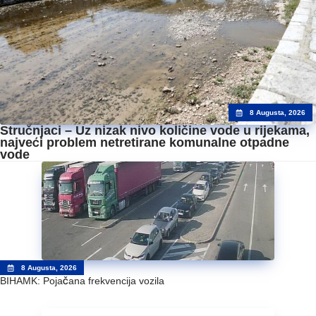
8 Augusta, 2026
Stručnjaci – Uz nizak nivo količine vode u rijekama,
najveći problem netretirane komunalne otpadne
vode
8 Augusta, 2026
BIHAMK: Pojačana frekvencija vozila