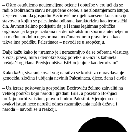
– Oštro osuđujemo neutemeljene ocjene i optužbe vjerujući da se
radi o izoliranom stavu neupućene osobe, a ne zlonamjernom istupu.
Uvjereni smo da gospodin Bećirović ne dijeli iznesene konstrukcije i
stavove u kojim se palestinska odbrana karakterizira kao teroristički
čin. Javnost želimo podsjetiti da je Hamas legitimna politička
organizacija koja je izabrana na demokratskim izborima utemeljenim
na međunarodnim ugovorima i međunarodnom pravu te da kao
takva ima podršku Palestinaca – navodi se u saopćenju.
Dalje kažu kako je “sramno je i nerazumljvo da se odbrana vlastitog
života, prava, mira i demokratskog poretka u Gazi iz kabineta
bošnjačkog člana Predsjedništva BiH ocjenjuje kao terorizam”.
Kako kažu, stvaranje ovakvog narativa se koristi za opravdavanje
genocida, zločina i ubijanja nevinih Palestinaca, djece, žena i civila.
– Uz izraze poštovanja gospodinu Bećiroviću želimo zahvaliti na
velikoj podršci koju narodi i građani BiH, a posebno Bošnjaci
pružaju borbi za istinu, pravdu i mir u Palestini. Vjerujemo da
ovakvi istupi neće narušiti odnos razumijevanja naših država i
naroda – navodi se u reakciji.