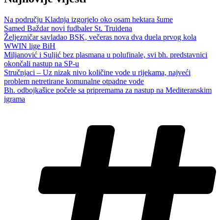
Na području Kladnja izgorjelo oko osam hektara šume
Samed Baždar novi fudbaler St. Truidena
Željezničar savladao BSK, večeras nova dva duela prvog kola
WWIN lige BiH
Miljanović i Suljić bez plasmana u polufinale, svi bh. predstavnici
okončali nastup na SP-u
Stručnjaci – Uz nizak nivo količine vode u rijekama, najveći
problem netretirane komunalne otpadne vode
Bh. odbojkašice počele sa pripremama za nastup na Mediteranskim
igrama