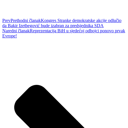
Prev
Prethodni članak
Kongres Stranke demokratske akcije odlučio
da Bakir Izetbegović bude izabran za predsjednika SDA
Naredni članak
Reprezentacija BiH u sjedećoj odbojci ponovo prvak
Evrope!