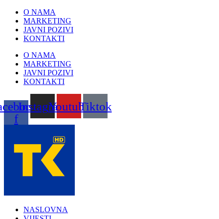
Skip
O NAMA
to
MARKETING
content
JAVNI POZIVI
KONTAKTI
O NAMA
MARKETING
JAVNI POZIVI
KONTAKTI
acebook-
Instagram
Youtube
Tiktok
f
NASLOVNA
VIJESTI