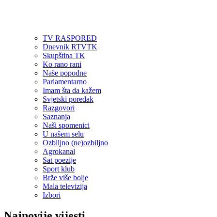
TV RASPORED
Dnevnik RTVTK
Skupština TK
Ko rano rani
Naše popodne
Parlamentarno
Imam šta da kažem
Svjetski poredak
Razgovori
Saznanja
Naši spomenici
U našem selu
Ozbiljno (ne)ozbiljno
Agrokanal
Sat poezije
Sport klub
Brže više bolje
Mala televizija
Izbori
Najnovije vijesti