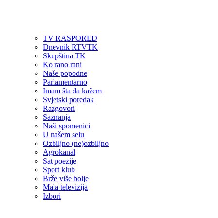
TV RASPORED
Dnevnik RTVTK
Skupština TK
Ko rano rani
Naše popodne
Parlamentarno
Imam šta da kažem
Svjetski poredak
Razgovori
Saznanja
Naši spomenici
U našem selu
Ozbiljno (ne)ozbiljno
Agrokanal
Sat poezije
Sport klub
Brže više bolje
Mala televizija
Izbori