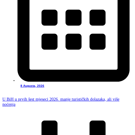
8 Augusta, 2026
U BiH u prvih šest mjeseci 2026. manje turističkih dolazaka, ali više
noćenja