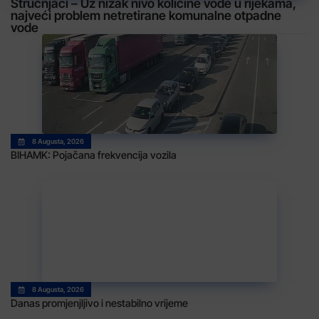
Stručnjaci – Uz nizak nivo količine vode u rijekama,
najveći problem netretirane komunalne otpadne
vode
8 Augusta, 2026
BIHAMK: Pojačana frekvencija vozila
8 Augusta, 2026
Danas promjenjljivo i nestabilno vrijeme