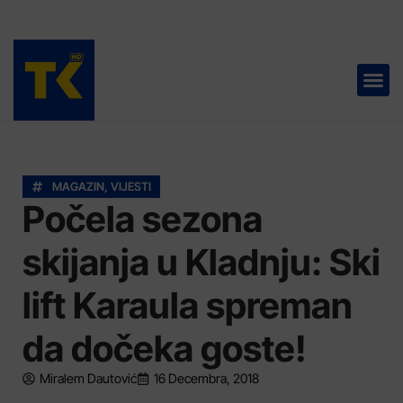
TELEVIZIJA 📺
MAGAZIN
,
VIJESTI
Počela sezona
skijanja u Kladnju: Ski
lift Karaula spreman
da dočeka goste!
Miralem Dautović
16 Decembra, 2018