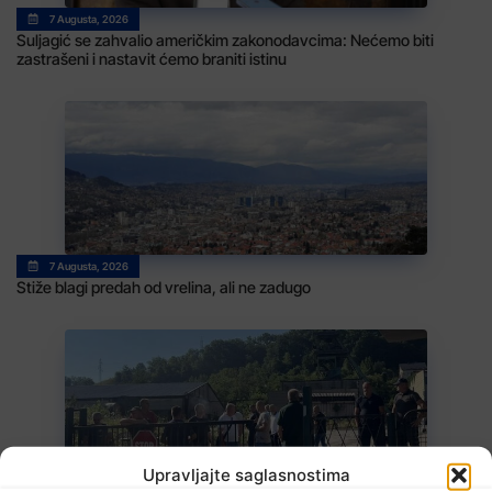
7 Augusta, 2026
Suljagić se zahvalio američkim zakonodavcima: Nećemo biti
zastrašeni i nastavit ćemo braniti istinu
7 Augusta, 2026
Stiže blagi predah od vrelina, ali ne zadugo
Upravljajte saglasnostima