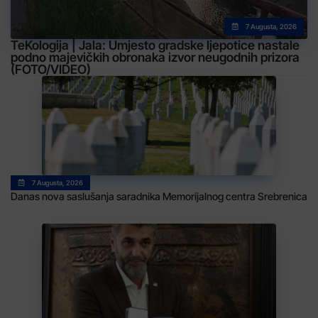
7 Augusta, 2026
TeKologija | Jala: Umjesto gradske ljepotice nastale
podno majevičkih obronaka izvor neugodnih prizora
(FOTO/VIDEO)
7 Augusta, 2026
Danas nova saslušanja saradnika Memorijalnog centra Srebrenica