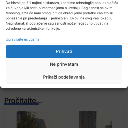
7 Augusta, 2026
Da bismo pružili najbolje iskustvo, koristimo tehnologije poput kolačića
Zenički rudari još uvijek u jami, poznato zdravstveno stanje
za čuvanje i/ili pristup informacijama o uređaju. Saglasnost sa ovim
tehnologijama će nam omogućiti da obrađujemo podatke kao što su
ponašanje pri pregledanju ili jedinstveni ID-ovi na ovoj veb lokaciji.
Nepristanak ili povlačenje saglasnosti može negativno uticati na
određene karakteristike i funkcije.
Upravljajte uslugama
TV RASPORED
Prihvati
Ne prihvatam
Prikaži podešavanja
Pročitajte...