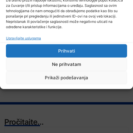
Da bismo pružili najbolje iskustvo, koristimo tehnologije poput kolačića
za čuvanje i/ili pristup informacijama o uređaju. Saglasnost sa ovim
tehnologijama će nam omogućiti da obrađujemo podatke kao što su
8 Augusta, 2026
ponašanje pri pregledanju ili jedinstveni ID-ovi na ovoj veb lokaciji.
Stručnjaci – Uz nizak nivo količine vode u rijekama, najveći
Nepristanak ili povlačenje saglasnosti može negativno uticati na
problem netretirane komunalne otpadne vode
određene karakteristike i funkcije.
Upravljajte uslugama
Prihvati
TV RASPORED
Ne prihvatam
Prikaži podešavanja
Pročitajte...