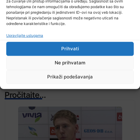
za čuvanje i/ili pristup informacijama o uređaju. Saglasnost sa ovim
tehnologijama će nam omogućiti da obrađujemo podatke kao što su
ponašanje pri pregledanju ili jedinstveni ID-ovi na ovoj veb lokaciji.
Nepristanak ili povlačenje saglasnosti može negativno uticati na
određene karakteristike i funkcije.
TV RASPORED
Upravljajte uslugama
Prihvati
Ne prihvatam
Prikaži podešavanja
Pročitajte...