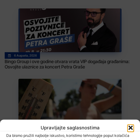
6 Augusta, 2026
Bingo Group i ove godine otvara vrata VIP događaja građanima:
Osvojite ulaznice za koncert Petra Graše
6 Augusta, 2026
Upravljajte saglasnostima
Danas u BiH sunčano i vruće, temperature od 34 do 41 stepen
Da bismo pružili najbolje iskustvo, koristimo tehnologije poput kolačića