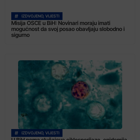
IZDVOJENO
,
VIJESTI
Misija OSCE u BiH: Novinari moraju imati
mogućnost da svoj posao obavljaju slobodno i
sigurno
IZDVOJENO
,
VIJESTI
U BiH nema slučajeva ciklosporijaze, epidemija