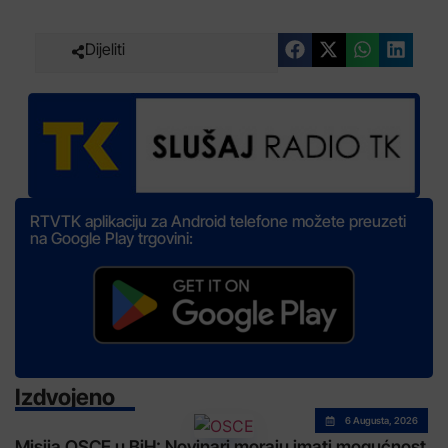
Dijeliti
RTVTK aplikaciju za Android telefone možete preuzeti
na Google Play trgovini:
Izdvojeno
6 Augusta, 2026
Misija OSCE u BiH: Novinari moraju imati mogućnost