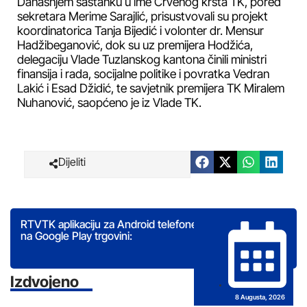
Današnjem sastanku u ime Crvenog krsta TK, pored
sekretara Merime Sarajlić, prisustvovali su projekt
koordinatorica Tanja Bijedić i volonter dr. Mensur
Hadžibeganović, dok su uz premijera Hodžića,
delegaciju Vlade Tuzlanskog kantona činili ministri
finansija i rada, socijalne politike i povratka Vedran
Lakić i Esad Džidić, te savjetnik premijera TK Miralem
Nuhanović, saopćeno je iz Vlade TK.
Dijeliti
RTVTK aplikaciju za Android telefone možete preuzeti
na Google Play trgovini:
Izdvojeno
8 Augusta, 2026