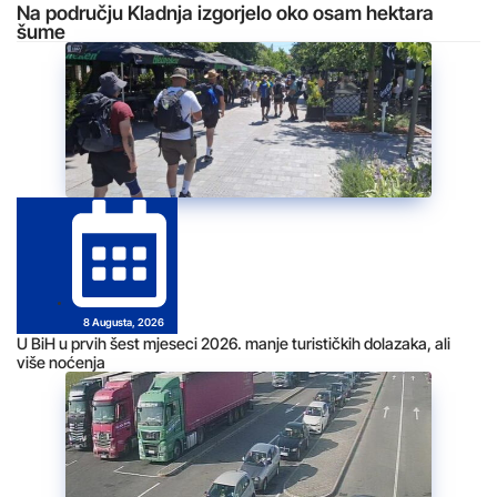
Na području Kladnja izgorjelo oko osam hektara
šume
8 Augusta, 2026
U BiH u prvih šest mjeseci 2026. manje turističkih dolazaka, ali
više noćenja