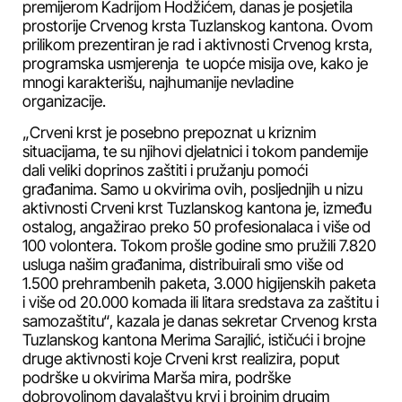
premijerom Kadrijom Hodžićem, danas je posjetila
prostorije Crvenog krsta Tuzlanskog kantona. Ovom
prilikom prezentiran je rad i aktivnosti Crvenog krsta,
programska usmjerenja te uopće misija ove, kako je
mnogi karakterišu, najhumanije nevladine
organizacije.
„Crveni krst je posebno prepoznat u kriznim
situacijama, te su njihovi djelatnici i tokom pandemije
dali veliki doprinos zaštiti i pružanju pomoći
građanima. Samo u okvirima ovih, posljednjih u nizu
aktivnosti Crveni krst Tuzlanskog kantona je, između
ostalog, angažirao preko 50 profesionalaca i više od
100 volontera. Tokom prošle godine smo pružili 7.820
usluga našim građanima, distribuirali smo više od
1.500 prehrambenih paketa, 3.000 higijenskih paketa
i više od 20.000 komada ili litara sredstava za zaštitu i
samozaštitu“, kazala je danas sekretar Crvenog krsta
Tuzlanskog kantona Merima Sarajlić, ističući i brojne
druge aktivnosti koje Crveni krst realizira, poput
podrške u okvirima Marša mira, podrške
dobrovoljnom davalaštvu krvi i brojnim drugim