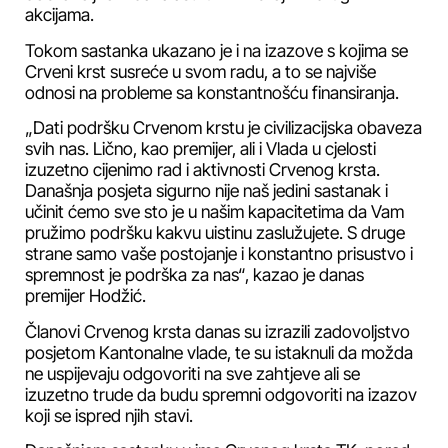
akcijama.
Tokom sastanka ukazano je i na izazove s kojima se
Crveni krst susreće u svom radu, a to se najviše
odnosi na probleme sa konstantnošću finansiranja.
„Dati podršku Crvenom krstu je civilizacijska obaveza
svih nas. Lično, kao premijer, ali i Vlada u cjelosti
izuzetno cijenimo rad i aktivnosti Crvenog krsta.
Današnja posjeta sigurno nije naš jedini sastanak i
učinit ćemo sve sto je u našim kapacitetima da Vam
pružimo podršku kakvu uistinu zaslužujete. S druge
strane samo vaše postojanje i konstantno prisustvo i
spremnost je podrška za nas“, kazao je danas
premijer Hodžić.
Članovi Crvenog krsta danas su izrazili zadovoljstvo
posjetom Kantonalne vlade, te su istaknuli da možda
ne uspijevaju odgovoriti na sve zahtjeve ali se
izuzetno trude da budu spremni odgovoriti na izazov
koji se ispred njih stavi.