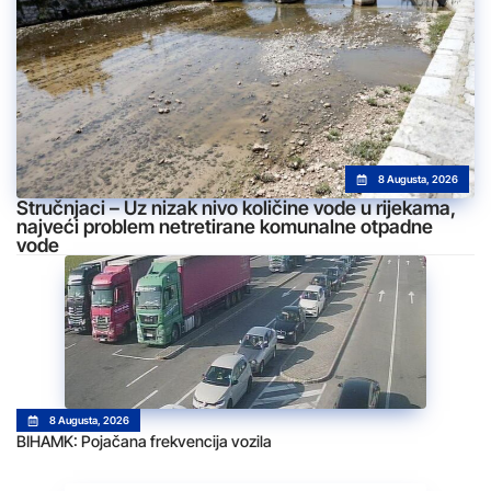
8 Augusta, 2026
Stručnjaci – Uz nizak nivo količine vode u rijekama,
najveći problem netretirane komunalne otpadne
vode
8 Augusta, 2026
BIHAMK: Pojačana frekvencija vozila