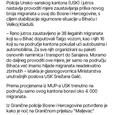
Policija Unsko-sanskog kantona (USK) i jutros
nastavlja provoditi mjere zaustavljanja priliva novog
broja migranata u ovaj dio Bosne i Hercegovine, s
ciljem stabilizacije sigurnosne situacije u Bihaću i
Velikoj Kladuši.
– Rano jutros zaustavljeno je 38 ilegalnih migranata
koji su u Bihać doputovali Talgo vozom, kao i njih 16
koji su na područje kantona pokušali ući autobusima i
automobilima. Za sve njih organizirani su paketi
osnovnih namirnica i transport do Sarajeva. Moramo
do daljneg provoditi ove mjere, jer samo na području
Bihaća već imamo hiljade migranata neadekvatno
zbrinutih – istakla je glasnogovornica Ministarstva
unutrašnjih poslova USK Snežana Galić.
Prema procjenama iz MUP-a USK trenutno na
području samo ovog kantona boravi oko 4. 000
migranata.
Iz Granične policije Bosne i Hercegovine potvrđeno je
kako je noć na Graničnom prijelazu “Maljevac”