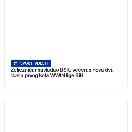
SPORT
,
VIJESTI
Željezničar savladao BSK, večeras nova dva
duela prvog kola WWIN lige BiH