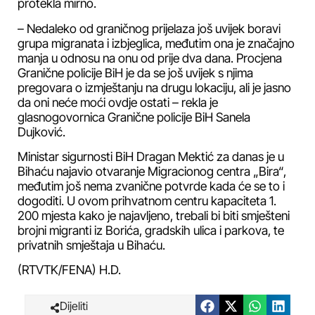
protekla mirno.
– Nedaleko od graničnog prijelaza još uvijek boravi
grupa migranata i izbjeglica, međutim ona je značajno
manja u odnosu na onu od prije dva dana. Procjena
Granične policije BiH je da se još uvijek s njima
pregovara o izmještanju na drugu lokaciju, ali je jasno
da oni neće moći ovdje ostati – rekla je
glasnogovornica Granične policije BiH Sanela
Dujković.
Ministar sigurnosti BiH Dragan Mektić za danas je u
Bihaću najavio otvaranje Migracionog centra „Bira“,
međutim još nema zvanične potvrde kada će se to i
dogoditi. U ovom prihvatnom centru kapaciteta 1.
200 mjesta kako je najavljeno, trebali bi biti smješteni
brojni migranti iz Borića, gradskih ulica i parkova, te
privatnih smještaja u Bihaću.
(RTVTK/FENA) H.D.
Dijeliti