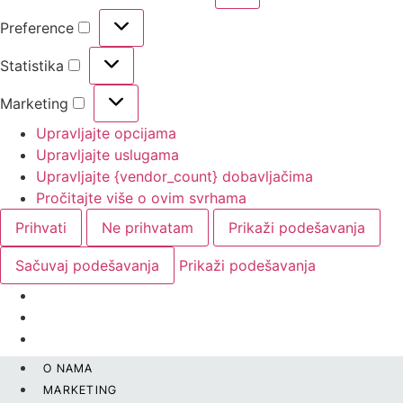
Preference
Preference
Statistika
Statistika
Marketing
Marketing
Upravljajte opcijama
Upravljajte uslugama
Upravljajte {vendor_count} dobavljačima
Pročitajte više o ovim svrhama
Prihvati
Ne prihvatam
Prikaži podešavanja
Sačuvaj podešavanja
Prikaži podešavanja
Skip
O NAMA
to
MARKETING
content