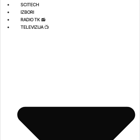
SCITECH
IZBORI
RADIO TK 📻
TELEVIZIJA 📺