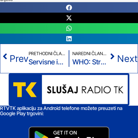
PRETHODNI ČLANAK
NAREDNI ČLANAK
Prev
Next
Servisne informacije: Porasla savjest vozača – protekli dan bez saobraćajnih nesreća
WHO: Stručnjaci vjeruju da nije moguće spriječiti novu epidemiju ebole
RTVTK aplikaciju za Android telefone možete preuzeti na
Google Play trgovini: