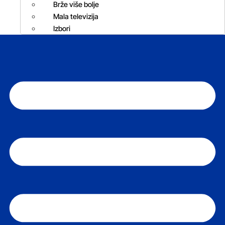
Brže više bolje
Mala televizija
Izbori