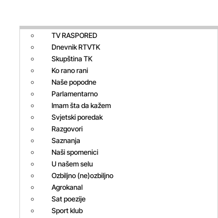
TV RASPORED
Dnevnik RTVTK
Skupština TK
Ko rano rani
Naše popodne
Parlamentarno
Imam šta da kažem
Svjetski poredak
Razgovori
Saznanja
Naši spomenici
U našem selu
Ozbiljno (ne)ozbiljno
Agrokanal
Sat poezije
Sport klub