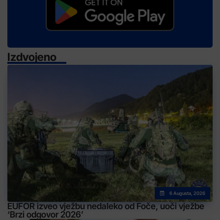
Izdvojeno
6 Augusta, 2026
EUFOR izveo vježbu nedaleko od Foče, uoči vježbe
‘Brzi odgovor 2026’