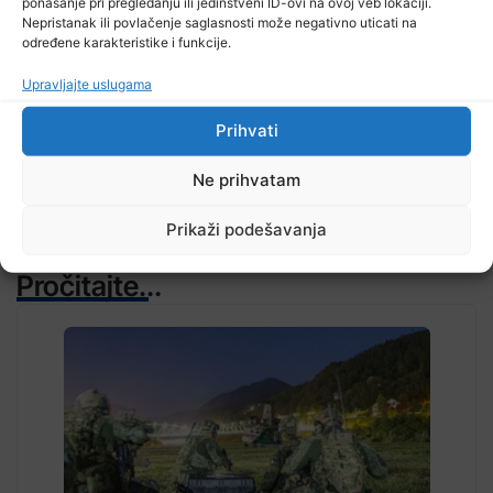
ponašanje pri pregledanju ili jedinstveni ID-ovi na ovoj veb lokaciji.
Nepristanak ili povlačenje saglasnosti može negativno uticati na
određene karakteristike i funkcije.
TV RASPORED
Upravljajte uslugama
Prihvati
Ne prihvatam
Prikaži podešavanja
Pročitajte...