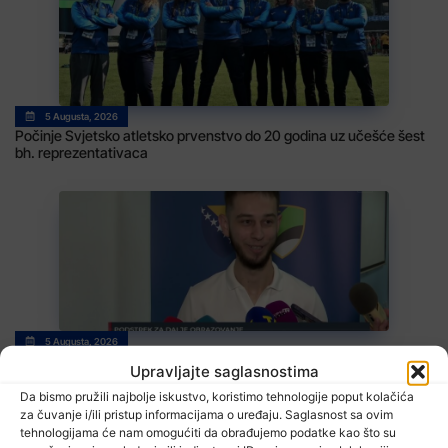
5 Augusta, 2026
Počinje Svjetsko atletsko prvenstvo do 20 godina uz učešće šest
bh. reprezentativaca
5 Augusta, 2026
Stipendija od 1.000 KM za učenike i studente iz povratničkih
Upravljajte saglasnostima
sredina
Da bismo pružili najbolje iskustvo, koristimo tehnologije poput kolačića
za čuvanje i/ili pristup informacijama o uređaju. Saglasnost sa ovim
tehnologijama će nam omogućiti da obrađujemo podatke kao što su