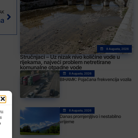
AK
ma
8 Augusta, 2026
Stručnjaci – Uz nizak nivo količine vode u
rijekama, najveći problem netretirane
komunalne otpadne vode
8 Augusta, 2026
BIHAMK: Pojačana frekvencija vozila
8 Augusta, 2026
ili
Danas promjenjljivo i nestabilno
ti
vrijeme
a