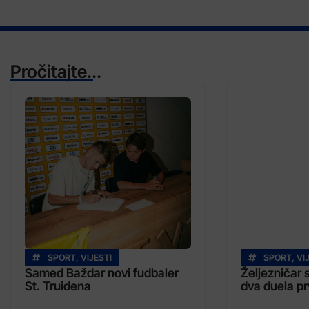
Pročitajte...
SPORT
,
VIJESTI
SPORT
,
VI
Samed Baždar novi fudbaler
Željezničar
St. Truidena
dva duela pr