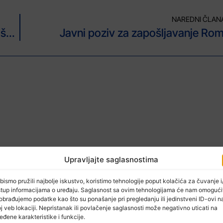
NAREDNI ČLAN
U toku konkursi za prijem uposlenika u škole u TK
Javni poziv za zapošljavanje Ro
Upravljajte saglasnostima
bismo pružili najbolje iskustvo, koristimo tehnologije poput kolačića za čuvanje i/
stup informacijama o uređaju. Saglasnost sa ovim tehnologijama će nam omogući
obrađujemo podatke kao što su ponašanje pri pregledanju ili jedinstveni ID-ovi n
j veb lokaciji. Nepristanak ili povlačenje saglasnosti može negativno uticati na
eđene karakteristike i funkcije.