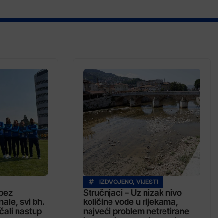
IZDVOJENO
,
VIJESTI
 bez
Stručnjaci – Uz nizak nivo
ale, svi bh.
količine vode u rijekama,
čali nastup
najveći problem netretirane