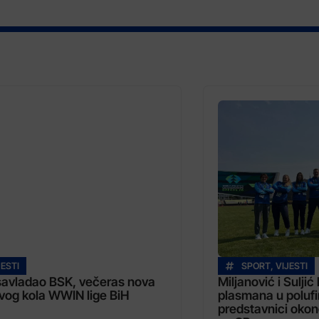
JESTI
SPORT
,
VIJESTI
 savladao BSK, večeras nova
Miljanović i Suljić
vog kola WWIN lige BiH
plasmana u polufin
predstavnici okon