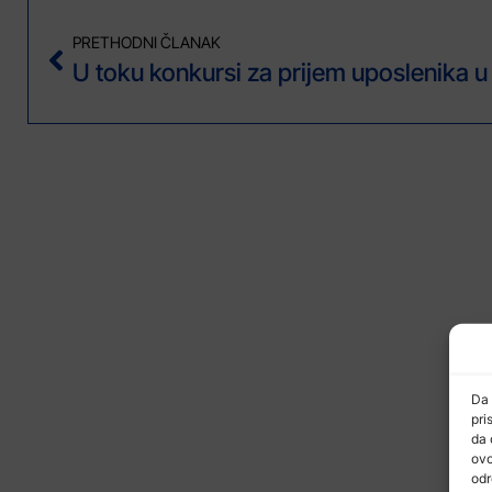
PRETHODNI ČLANAK
Da 
pri
da 
ovo
odr