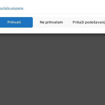
avljajte uslugama
Prihvati
Ne prihvatam
Prikaži podešavan