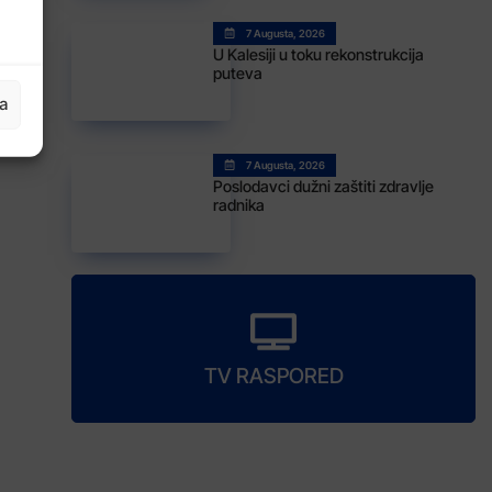
7 Augusta, 2026
U Kalesiji u toku rekonstrukcija
puteva
ja
7 Augusta, 2026
Poslodavci dužni zaštiti zdravlje
radnika
TV RASPORED