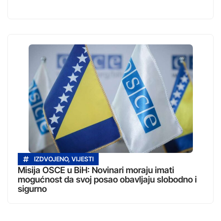
IZDVOJENO
,
VIJESTI
Misija OSCE u BiH: Novinari moraju imati
mogućnost da svoj posao obavljaju slobodno i
sigurno