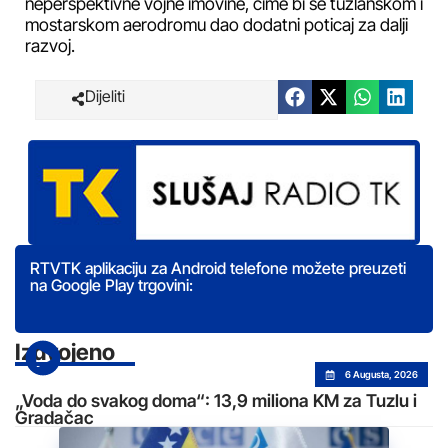
neperspektivne vojne imovine, čime bi se tuzlanskom i
mostarskom aerodromu dao dodatni poticaj za dalji
razvoj.
Dijeliti
RTVTK aplikaciju za Android telefone možete preuzeti
na Google Play trgovini:
Izdvojeno
6 Augusta, 2026
„Voda do svakog doma“: 13,9 miliona KM za Tuzlu i
Gradačac