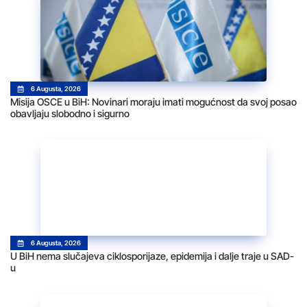
6 Augusta, 2026
Misija OSCE u BiH: Novinari moraju imati mogućnost da svoj posao
obavljaju slobodno i sigurno
6 Augusta, 2026
U BiH nema slučajeva ciklosporijaze, epidemija i dalje traje u SAD-
u