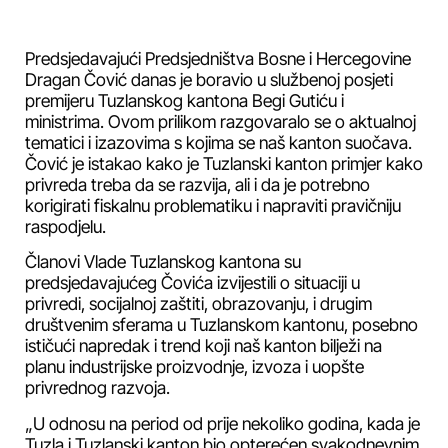
Predsjedavajući Predsjedništva Bosne i Hercegovine
Dragan Čović danas je boravio u službenoj posjeti
premijeru Tuzlanskog kantona Begi Gutiću i
ministrima. Ovom prilikom razgovaralo se o aktualnoj
tematici i izazovima s kojima se naš kanton suočava.
Čović je istakao kako je Tuzlanski kanton primjer kako
privreda treba da se razvija, ali i da je potrebno
korigirati fiskalnu problematiku i napraviti pravičniju
raspodjelu.
Članovi Vlade Tuzlanskog kantona su
predsjedavajućeg Čovića izvijestili o situaciji u
privredi, socijalnoj zaštiti, obrazovanju, i drugim
društvenim sferama u Tuzlanskom kantonu, posebno
ističući napredak i trend koji naš kanton bilježi na
planu industrijske proizvodnje, izvoza i uopšte
privrednog razvoja.
„U odnosu na period od prije nekoliko godina, kada je
Tuzla i Tuzlanski kanton bio opterećen svakodnevnim