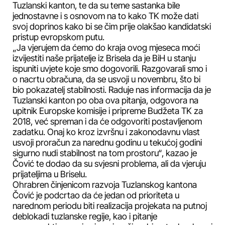
Tuzlanski kanton, te da su teme sastanka bile
jednostavne i s osnovom na to kako TK može dati
svoj doprinos kako bi se čim prije olakšao kandidatski
pristup evropskom putu.
„Ja vjerujem da ćemo do kraja ovog mjeseca moći
izvijestiti naše prijatelje iz Brisela da je BiH u stanju
ispuniti uvjete koje smo dogovorili. Razgovarali smo i
o nacrtu obračuna, da se usvoji u novembru, što bi
bio pokazatelj stabilnosti. Raduje nas informacija da je
Tuzlanski kanton po oba ova pitanja, odgovora na
upitnik Europske komisije i pripreme Budžeta TK za
2018, već spreman i da će odgovoriti postavljenom
zadatku. Onaj ko kroz izvršnu i zakonodavnu vlast
usvoji proračun za narednu godinu u tekućoj godini
sigurno nudi stabilnost na tom prostoru“, kazao je
Čović te dodao da su svjesni problema, ali da vjeruju
prijateljima u Briselu.
Ohrabren činjenicom razvoja Tuzlanskog kantona
Čović je podcrtao da će jedan od prioriteta u
narednom periodu biti realizacija projekata na putnoj
deblokadi tuzlanske regije, kao i pitanje