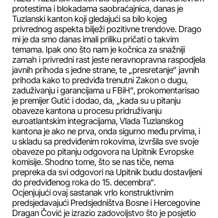
protestima i blokadama saobraćajnica, danas je
Tuzlanski kanton koji gledajući sa bilo kojeg
privrednog aspekta bilježi pozitivne trendove. Drago
mi je da smo danas imali priliku pričati o takvim
temama. Ipak ono što nam je kočnica za snažniji
zamah i privredni rast jeste neravnopravna raspodjela
javnih prihoda s jedne strane, te „presretanje“ javnih
prihoda kako to predviđa trenutni Zakon o dugu,
zaduživanju i garancijama u FBiH“, prokomentarisao
je premijer Gutić i dodao, da, „kada su u pitanju
obaveze kantona u procesu pridruživanju
euroatlantskim integracijama, Vlada Tuzlanskog
kantona je ako ne prva, onda sigurno među prvima, i
u skladu sa predviđenim rokovima, izvršila sve svoje
obaveze po pitanju odgovora na Upitnik Evropske
komisije. Shodno tome, što se nas tiče, nema
prepreka da svi odgovori na Upitnik budu dostavljeni
do predviđenog roka do 15. decembra“.
Ocjenjujući ovaj sastanak vrlo konstruktivnim
predsjedavajući Predsjedništva Bosne i Hercegovine
Dragan Čović je izrazio zadovoljstvo što je posjetio