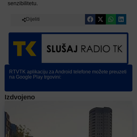
senzibilitetu.
Dijeliti
RTVTK aplikaciju za Android telefone možete preuzeti
na Google Play trgovini:
Izdvojeno