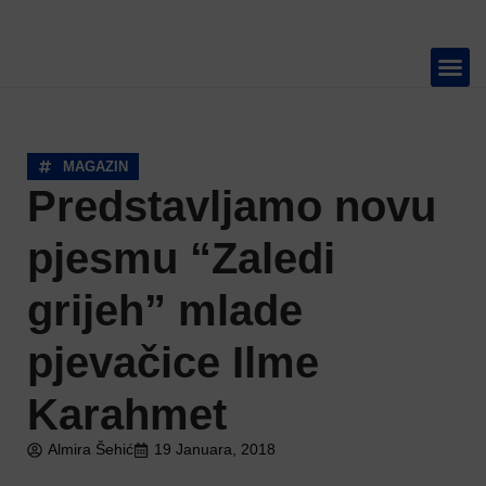
TELEVIZIJA 📺
MAGAZIN
Predstavljamo novu
pjesmu “Zaledi
grijeh” mlade
pjevačice Ilme
Karahmet
Almira Šehić
19 Januara, 2018