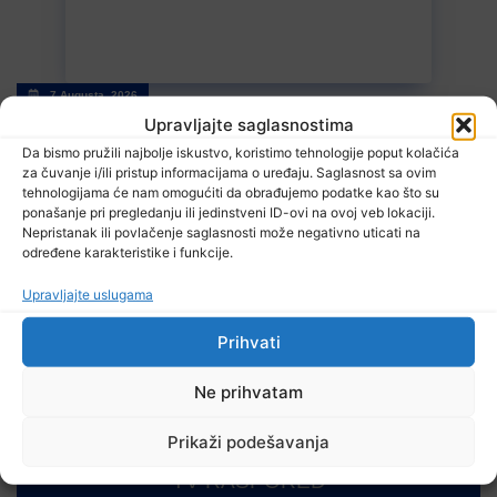
7 Augusta, 2026
Stiže blagi predah od vrelina, ali ne zadugo
Upravljajte saglasnostima
Da bismo pružili najbolje iskustvo, koristimo tehnologije poput kolačića
za čuvanje i/ili pristup informacijama o uređaju. Saglasnost sa ovim
tehnologijama će nam omogućiti da obrađujemo podatke kao što su
ponašanje pri pregledanju ili jedinstveni ID-ovi na ovoj veb lokaciji.
Nepristanak ili povlačenje saglasnosti može negativno uticati na
određene karakteristike i funkcije.
Upravljajte uslugama
7 Augusta, 2026
Prihvati
Zenički rudari još uvijek u jami, poznato zdravstveno stanje
Ne prihvatam
Prikaži podešavanja
TV RASPORED