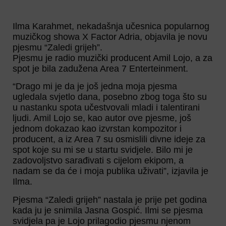
Ilma Karahmet, nekadašnja učesnica popularnog
muzičkog showa X Factor Adria, objavila je novu
pjesmu “Zaledi grijeh”.
Pjesmu je radio muzički producent Amil Lojo, a za
spot je bila zadužena Area 7 Enterteinment.
“Drago mi je da je još jedna moja pjesma
ugledala svjetlo dana, posebno zbog toga što su
u nastanku spota učestvovali mladi i talentirani
ljudi. Amil Lojo se, kao autor ove pjesme, još
jednom dokazao kao izvrstan kompozitor i
producent, a iz Area 7 su osmislili divne ideje za
spot koje su mi se u startu svidjele. Bilo mi je
zadovoljstvo sarađivati s cijelom ekipom, a
nadam se da će i moja publika uživati”, izjavila je
Ilma.
Pjesma “Zaledi grijeh” nastala je prije pet godina
kada ju je snimila Jasna Gospić. Ilmi se pjesma
svidjela pa je Lojo prilagodio pjesmu njenom