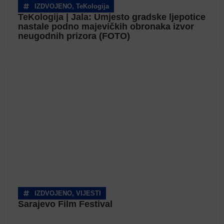
IZDVOJENO
,
TeKologija
TeKologija | Jala: Umjesto gradske ljepotice
nastale podno majevičkih obronaka izvor
neugodnih prizora (FOTO)
IZDVOJENO
,
VIJESTI
Sarajevo Film Festival