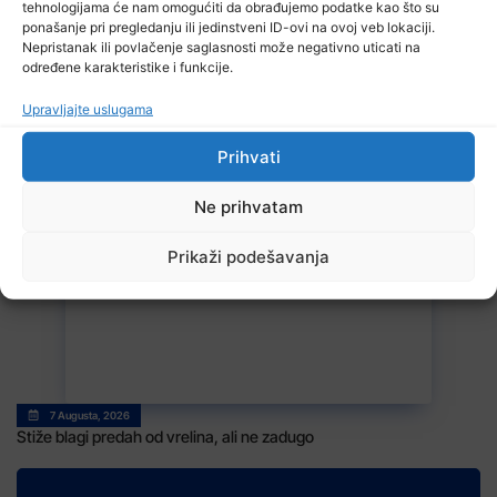
tehnologijama će nam omogućiti da obrađujemo podatke kao što su
ponašanje pri pregledanju ili jedinstveni ID-ovi na ovoj veb lokaciji.
Nepristanak ili povlačenje saglasnosti može negativno uticati na
određene karakteristike i funkcije.
Upravljajte uslugama
Prihvati
7 Augusta, 2026
Suljagić se zahvalio američkim zakonodavcima: Nećemo biti
zastrašeni i nastavit ćemo braniti istinu
Ne prihvatam
Prikaži podešavanja
7 Augusta, 2026
Stiže blagi predah od vrelina, ali ne zadugo