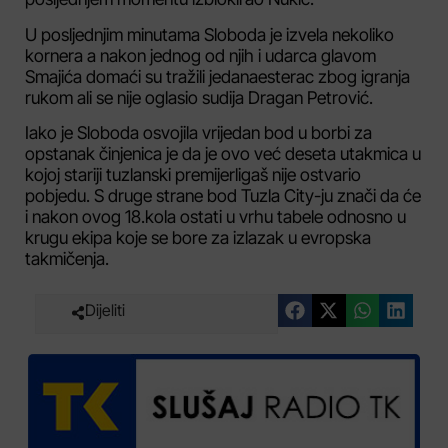
U posljednjim minutama Sloboda je izvela nekoliko
kornera a nakon jednog od njih i udarca glavom
Smajića domaći su tražili jedanaesterac zbog igranja
rukom ali se nije oglasio sudija Dragan Petrović.
Iako je Sloboda osvojila vrijedan bod u borbi za
opstanak činjenica je da je ovo već deseta utakmica u
kojoj stariji tuzlanski premijerligaš nije ostvario
pobjedu. S druge strane bod Tuzla City-ju znači da će
i nakon ovog 18.kola ostati u vrhu tabele odnosno u
krugu ekipa koje se bore za izlazak u evropska
takmičenja.
Dijeliti