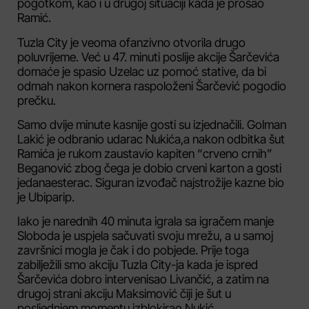
pogotkom, kao i u drugoj situaciji kada je prošao
Ramić.
Tuzla City je veoma ofanzivno otvorila drugo
poluvrijeme. Već u 47. minuti poslije akcije Šarčevića
domaće je spasio Uzelac uz pomoć stative, da bi
odmah nakon kornera raspoloženi Šarčević pogodio
prečku.
Samo dvije minute kasnije gosti su izjednačili. Golman
Lakić je odbranio udarac Nukića,a nakon odbitka šut
Ramića je rukom zaustavio kapiten “crveno crnih”
Beganović zbog čega je dobio crveni karton a gosti
jedanaesterac. Siguran izvođač najstrožije kazne bio
je Ubiparip.
Iako je narednih 40 minuta igrala sa igračem manje
Sloboda je uspjela sačuvati svoju mrežu, a u samoj
završnici mogla je čak i do pobjede. Prije toga
zabilježili smo akciju Tuzla City-ja kada je ispred
Šarčevića dobro intervenisao Livančić, a zatim na
drugoj strani akciju Maksimović čiji je šut u
posljednjem momentu izblokirao Nukić.