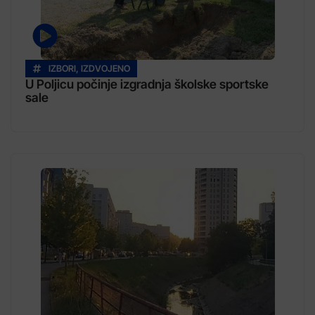
IZBORI
,
IZDVOJENO
U Poljicu počinje izgradnja školske sportske
sale