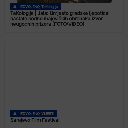
IZDVOJENO
,
TeKologija
TeKologija | Jala: Umjesto gradske ljepotice
nastale podno majevičkih obronaka izvor
neugodnih prizora (FOTO/VIDEO)
IZDVOJENO
,
VIJESTI
Sarajevo Film Festival