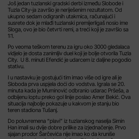
Još jedan tuzlanski gradski derbi između Slobode i
Tuzla City-ja završio je neriješenim rezultatom. Od
ukupno sedam odigranih utakmica, računajući i
susrete dok je mlađi tuzlanski premijerligaš nosio ime
Sloga, ovo je bio četvrti remi, a treći koji je završio sa
1:1.
Po veoma teškom terenu za igru oko 3000 gledalaca
vidjelo je dosta zanimljiv duel koji je bolje otvorila Tuzla
City. U 8. minuti Efendić je udarcem iz daljine pogodio
stativu.
I u nastavku je gostujući tim imao više od igre ali je
Sloboda prva uspjela doći do vodstva. Igrala se 20.
minuta kada je Muminović odbranio udarac Pršeša, a
odbijenu loptu preko gol linije poslao Amer Bekić. Ova
situacija najbolje pokazuje u kakvom je stanju bio
teren stadiona Tušanj.
Do poluvremena “plavi” iz tuzlanskog naselja Simin
Han imali su dvije dobre prilike za izjednačenje. Prvo
sjajan prodor Šarčevića nije imao ko da kruniše