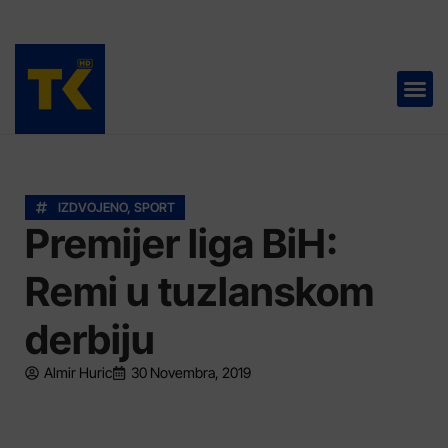
TELEVIZIJA 📺
IZDVOJENO
,
SPORT
Premijer liga BiH:
Remi u tuzlanskom
derbiju
Almir Huric
30 Novembra, 2019