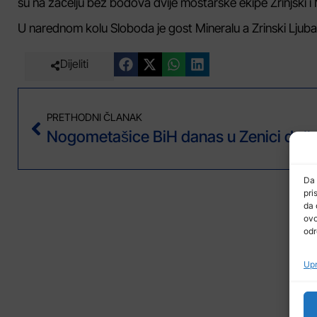
su na začelju bez bodova dvije mostarske ekipe Zrinjski i
U narednom kolu Sloboda je gost Mineralu a Zrinski Ljub
Dijeliti
PRETHODNI ČLANAK
Da 
pri
da 
ovo
odr
Upr