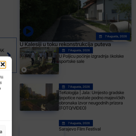
7 Augusta, 2026
U Kalesiji u toku rekonstrukcija puteva
AK
7 Augusta, 2026
U Poljicu počinje izgradnja školske
e BiH Tuzla City – Zrinjski
sportske sale
ili
ti
7 Augusta, 2026
a
TeKologija | Jala: Umjesto gradske
ljepotice nastale podno majevičkih
obronaka izvor neugodnih prizora
(FOTO/VIDEO)
7 Augusta, 2026
Sarajevo Film Festival
ja