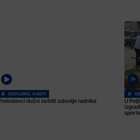
IZDVOJENO
,
VIJESTI
IZ
Poslodavci dužni zaštiti zdravlje radnika
U Polj
izgrad
sports