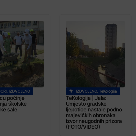
BORI
,
IZDVOJENO
IZDVOJENO
,
TeKologija
icu počinje
TeKologija | Jala:
nja školske
Umjesto gradske
ke sale
ljepotice nastale podno
majevičkih obronaka
izvor neugodnih prizora
(FOTO/VIDEO)