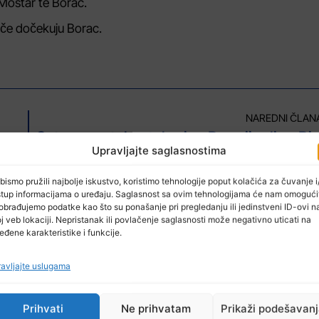
 Mostar te Borac.
ače dočekuju Borac.
NAREDNI ČLAN
Nogometašice BiH danas u Zenici dočekuju Sloveniju u 2. kolu UEFA Lige nacija
Sutra zaostala utakmica Premijer lig
Upravljajte saglasnostima
bismo pružili najbolje iskustvo, koristimo tehnologije poput kolačića za čuvanje i/
stup informacijama o uređaju. Saglasnost sa ovim tehnologijama će nam omogući
obrađujemo podatke kao što su ponašanje pri pregledanju ili jedinstveni ID-ovi n
j veb lokaciji. Nepristanak ili povlačenje saglasnosti može negativno uticati na
eđene karakteristike i funkcije.
avljajte uslugama
Prihvati
Ne prihvatam
Prikaži podešavan