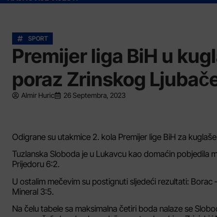
SPORT
Premijer liga BiH u kug
poraz Zrinskog Ljubač
Almir Huric
26 Septembra, 2023
Odigrane su utakmice 2. kola Premijer lige BiH za kuglaše
Tuzlanska Sloboda je u Lukavcu kao domaćin pobjedila mos
Prijedoru 6:2.
U ostalim mečevim su postignuti sljedeći rezultati: Borac
Mineral 3:5.
Na čelu tabele sa maksimalna četiri boda nalaze se Slobod