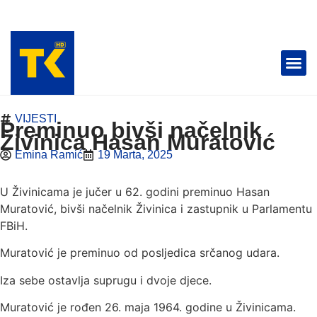
TELEVIZIJA 📺
VIJESTI
Preminuo bivši načelnik
Živinica Hasan Muratović
Emina Ramić
19 Marta, 2025
U Živinicama je jučer u 62. godini preminuo Hasan
Muratović, bivši načelnik Živinica i zastupnik u Parlamentu
FBiH.
Muratović je preminuo od posljedica srčanog udara.
Iza sebe ostavlja suprugu i dvoje djece.
Muratović je rođen 26. maja 1964. godine u Živinicama.