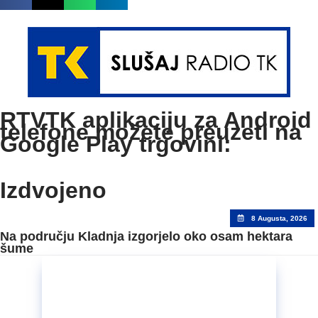
RTVTK aplikaciju za Android
telefone možete preuzeti na
Google Play trgovini:
Izdvojeno
8 Augusta, 2026
Na području Kladnja izgorjelo oko osam hektara
šume