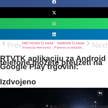
Prev
Next
PRETHODNI ČLANAK
NAREDNI ČLANAK
Investicija: Rekonstruisan dimnjak Toplane u Banovićima
Pripreme za obilježavanje godišnjice 2. Korpusa Armije RBiH
RTVTK aplikaciju za Android
telefone možete preuzeti na
Google Play trgovini:
Izdvojeno