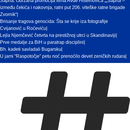
Sapna: Održana promocija filma Avde Hiseinovića „„Sapna –
između čekića i nakovnja, ratni put 206. viteške ratne brigade
Zvornik“
Brisanje tragova genocida: Šta se krije iza fotografije
Cvijanović u Roćeviću
Lejla Njemčević četvrta na prestižnoj utrci u Skandinaviji
Prve medalje za BiH u paratrap disciplini
Bh. kadeti savladali Bugarsku
U jami “Raspotočje” petu noć prenoćilo devet zeničkih rudara