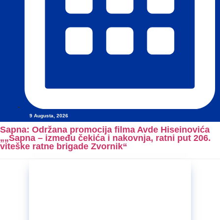
9 Augusta, 2026
Sapna: Održana promocija filma Avde Hiseinovića
„„Sapna – između čekića i nakovnja, ratni put 206.
viteške ratne brigade Zvornik“