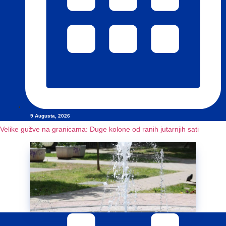
9 Augusta, 2026
Velike gužve na granicama: Duge kolone od ranih jutarnjih sati