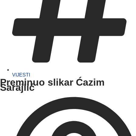
VIJESTI
Preminuo slikar Ćazim
Sarajlić