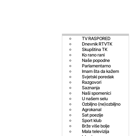
TV RASPORED
Dnevnik RTVTK
Skupština TK
Ko rano rani
Naše popodne
Parlamentarno
Imam šta da kažem
Svjetski poredak
Razgovori
Saznanja
Naši spomenici
U našem selu
Ozbiljno (ne)ozbiljno
Agrokanal
Sat poezije
Sport klub
Brže više bolje
Mala televizija