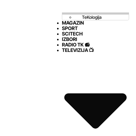
TeKologija
MAGAZIN
SPORT
SCITECH
IZBORI
RADIO TK 📻
TELEVIZIJA 📺