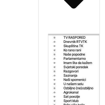
TV RASPORED
Dnevnik RTVTK
Skupština TK
Ko rano rani
Naše popodne
Parlamentarno
Imam šta da kažem
Svjetski poredak
Razgovori
Saznanja
Naši spomenici
U našem selu
Ozbiljno (ne)ozbiljno
Agrokanal
Sat poezije
Sport klub
Brže više bolje