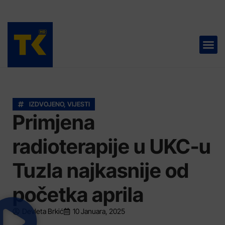
TELEVIZIJA 📺
IZDVOJENO
,
VIJESTI
Primjena
radioterapije u UKC-u
Tuzla najkasnije od
početka aprila
Devleta Brkić
10 Januara, 2025