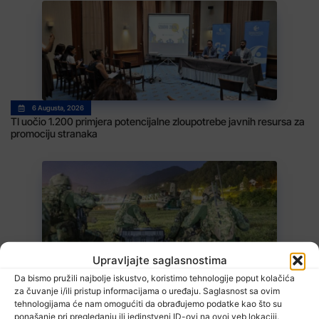
6 Augusta, 2026
TI uočio 1.200 primjera potencijalne zloupotrebe javnih resursa za
promociju stranaka
Upravljajte saglasnostima
6 Augusta, 2026
Da bismo pružili najbolje iskustvo, koristimo tehnologije poput kolačića
EUFOR izveo vježbu nedaleko od Foče, uoči vježbe ‘Brzi odgovor
za čuvanje i/ili pristup informacijama o uređaju. Saglasnost sa ovim
2026’
tehnologijama će nam omogućiti da obrađujemo podatke kao što su
ponašanje pri pregledanju ili jedinstveni ID-ovi na ovoj veb lokaciji.