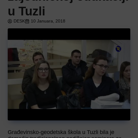
u Tuzli
DESK
10 Januara, 2018
Građevinsko-geodetska škola u Tuzli bila je