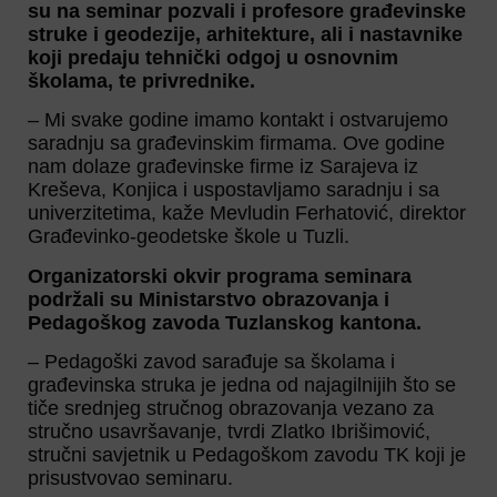
su na seminar pozvali i profesore građevinske
struke i geodezije, arhitekture, ali i nastavnike
koji predaju tehnički odgoj u osnovnim
školama, te privrednike.
– Mi svake godine imamo kontakt i ostvarujemo
saradnju sa građevinskim firmama. Ove godine
nam dolaze građevinske firme iz Sarajeva iz
Kreševa, Konjica i uspostavljamo saradnju i sa
univerzitetima, kaže Mevludin Ferhatović, direktor
Građevinko-geodetske škole u Tuzli.
Organizatorski okvir programa seminara
podržali su Ministarstvo obrazovanja i
Pedagoškog zavoda Tuzlanskog kantona.
– Pedagoški zavod sarađuje sa školama i
građevinska struka je jedna od najagilnijih što se
tiče srednjeg stručnog obrazovanja vezano za
stručno usavršavanje, tvrdi Zlatko Ibrišimović,
stručni savjetnik u Pedagoškom zavodu TK koji je
prisustvovao seminaru.