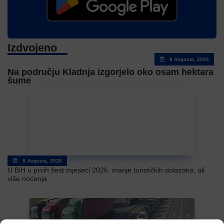
Izdvojeno
8 Augusta, 2026
Na području Kladnja izgorjelo oko osam hektara
šume
8 Augusta, 2026
U BiH u prvih šest mjeseci 2026. manje turističkih dolazaka, ali
više noćenja