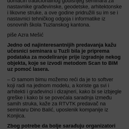
domaćin tradicionalnog godišnjeg seminara za
nastavnike građevinske, geodetske, arhitektonske
i likovne struke, a ove godine pridružili su im se i
nastavnici tehničkog odgoja i informatike iz
osnovnih škola Tuzlanskog kantona.
piše Azra Mešić
Jedno od najinteresantnijih predavanja kažu
učesnici seminara u Tuzli bila je priprema
podataka za modeliranje prije izgradnje nekog
objekta, koje se izvodi metodom Scan to BIM
uz pomoć lasera.
– O samom bimu možemo reći da je to softver
koji radi na jednom modelu, a koriste ga svi i
arhitekti i građevinci i dizajneri, kako bi se izbjegle
greške i kako bi se povećala saradnja između
samih struka, kaže za RTVTK predavač na
seminaru Dino Balić, uposlenik kompanije iz
Konjica.
Zbog potrebe da bolje sarađuju organizatori