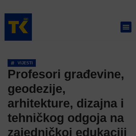
TELEVIZIJA 📺
VIJESTI
Profesori građevine,
geodezije,
arhitekture, dizajna i
tehničkog odgoja na
zajedničkoj edukaciji