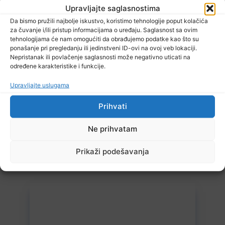
Upravljajte saglasnostima
Da bismo pružili najbolje iskustvo, koristimo tehnologije poput kolačića
za čuvanje i/ili pristup informacijama o uređaju. Saglasnost sa ovim
tehnologijama će nam omogućiti da obrađujemo podatke kao što su
ponašanje pri pregledanju ili jedinstveni ID-ovi na ovoj veb lokaciji.
8 Augusta, 2026
Nepristanak ili povlačenje saglasnosti može negativno uticati na
BIHAMK: Pojačana frekvencija vozila
određene karakteristike i funkcije.
Upravljajte uslugama
Prihvati
Ne prihvatam
Prikaži podešavanja
8 Augusta, 2026
Danas promjenjljivo i nestabilno vrijeme