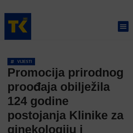
TELEVIZIJA 📺
VIJESTI
Promocija prirodnog
proođaja obilježila
124 godine
postojanja Klinike za
ginekologiju i