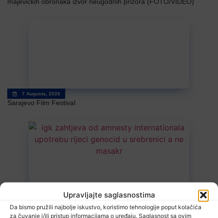
majevičkih obronaka izvor neugodnih prizora (FOTO/VIDEO)
7 Augusta, 2026
Sarajevo Film Festival
Upravljajte saglasnostima
7 Augusta, 2026
Danas nova saslušanja saradnika Memorijalnog centra
Da bismo pružili najbolje iskustvo, koristimo tehnologije poput kolačića
Srebrenica
za čuvanje i/ili pristup informacijama o uređaju. Saglasnost sa ovim