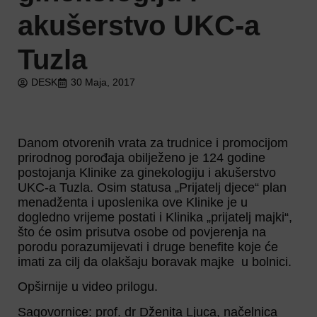
akušerstvo UKC-a
Tuzla
DESK
30 Maja, 2017
Danom otvorenih vrata za trudnice i promocijom
prirodnog porođaja obilježeno je 124 godine
postojanja Klinike za ginekologiju i akušerstvo
UKC-a Tuzla. Osim statusa „Prijatelj djece“ plan
menadženta i uposlenika ove Klinike je u
dogledno vrijeme postati i Klinika „prijatelj majki“,
što će osim prisutva osobe od povjerenja na
porodu porazumijevati i druge benefite koje će
imati za cilj da olakšaju boravak majke u bolnici.
Opširnije u video prilogu.
Sagovornice: prof. dr Dženita Ljuca, načelnica