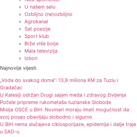
U našem selu
Ozbiljno (ne)ozbiljno
Agrokanal
Sat poezije
Sport klub
Brže više bolje
Mala televizija
Izbori
Najnovije vijesti
„Voda do svakog doma“: 13,9 miliona KM za Tuzlu i
Gradačac
U Kalesiji održan Drugi sajam meda i zdravog življenja
Počele pripreme rukometaša tuzlanske Slobode
Misija OSCE u BiH: Novinari moraju imati mogućnost da
svoj posao obavljaju slobodno i sigurno
U BiH nema slučajeva ciklosporijaze, epidemija i dalje traje
u SAD-u