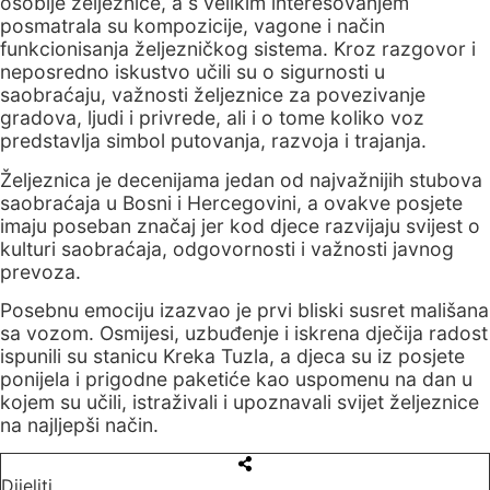
osoblje željeznice, a s velikim interesovanjem
posmatrala su kompozicije, vagone i način
funkcionisanja željezničkog sistema. Kroz razgovor i
neposredno iskustvo učili su o sigurnosti u
saobraćaju, važnosti željeznice za povezivanje
gradova, ljudi i privrede, ali i o tome koliko voz
predstavlja simbol putovanja, razvoja i trajanja.
Željeznica je decenijama jedan od najvažnijih stubova
saobraćaja u Bosni i Hercegovini, a ovakve posjete
imaju poseban značaj jer kod djece razvijaju svijest o
kulturi saobraćaja, odgovornosti i važnosti javnog
prevoza.
Posebnu emociju izazvao je prvi bliski susret mališana
sa vozom. Osmijesi, uzbuđenje i iskrena dječija radost
ispunili su stanicu Kreka Tuzla, a djeca su iz posjete
ponijela i prigodne paketiće kao uspomenu na dan u
kojem su učili, istraživali i upoznavali svijet željeznice
na najljepši način.
Dijeliti