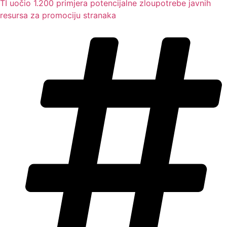
TI uočio 1.200 primjera potencijalne zloupotrebe javnih
resursa za promociju stranaka