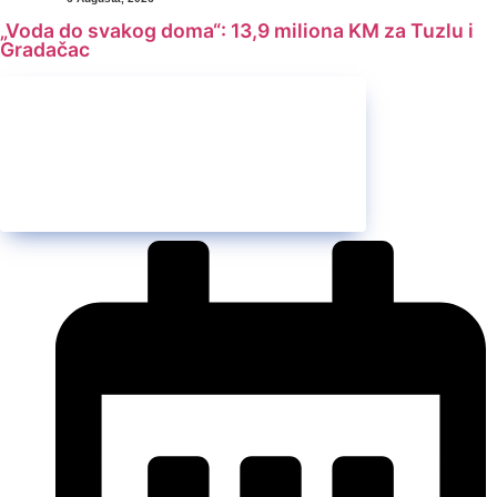
„Voda do svakog doma“: 13,9 miliona KM za Tuzlu i
Gradačac