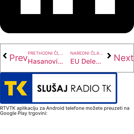
PRETHODNI ČLANAK
NAREDNI ČLANAK
Prev
Next
Hasanović: Amidžić vrijeđanjem Bošnjaka prikriva ekonomski haos u RS-u, tražim izvinjenje
EU Delegacija u BiH: Zapaljivi komentari Amidžića neprihvatljivi, fokus staviti na interese građana
RTVTK aplikaciju za Android telefone možete preuzeti na
Google Play trgovini: