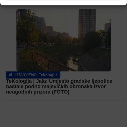
IZDVOJENO
,
TeKologija
TeKologija | Jala: Umjesto gradske ljepotice
nastale podno majevičkih obronaka izvor
neugodnih prizora (FOTO)