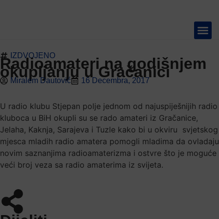
IZDVOJENO
TELEVIZIJA 📺
Radioamateri na godišnjem
okupljanju u Gračanici
Miralem Dautović
16 Decembra, 2017
U radio klubu Stjepan polje jednom od najuspiješnijih radio
kluboca u BiH okupli su se rado amateri iz Gračanice,
Jelaha, Kaknja, Sarajeva i Tuzle kako bi u okviru svjetskog
mjesca mladih radio amatera pomogli mladima da ovladaju
novim saznanjima radioamaterizma i ostvre što je moguće
veći broj veza sa radio amaterima iz svijeta.