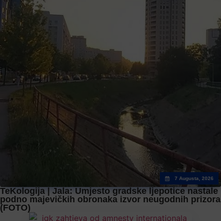
7 Augusta, 2026
TeKologija | Jala: Umjesto gradske ljepotice nastale
podno majevičkih obronaka izvor neugodnih prizora
(FOTO)