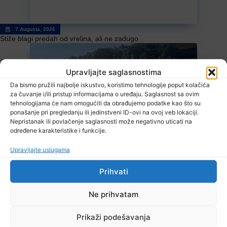
7 Augusta, 2026
Stiže blagi predah od vrelina, ali ne zadugo
Upravljajte saglasnostima
Da bismo pružili najbolje iskustvo, koristimo tehnologije poput kolačića
za čuvanje i/ili pristup informacijama o uređaju. Saglasnost sa ovim
tehnologijama će nam omogućiti da obrađujemo podatke kao što su
ponašanje pri pregledanju ili jedinstveni ID-ovi na ovoj veb lokaciji.
7 Augusta, 2026
Nepristanak ili povlačenje saglasnosti može negativno uticati na
Zenički rudari još uvijek u jami, poznato zdravstveno stanje
određene karakteristike i funkcije.
Upravljajte uslugama
Prihvati
TV RASPORED
Ne prihvatam
Pročitajte...
Prikaži podešavanja