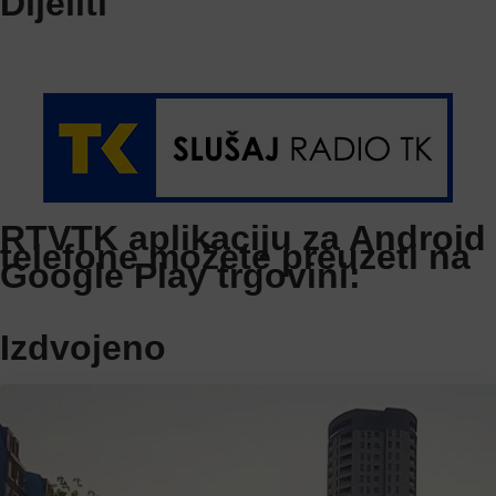
Dijeliti
RTVTK aplikaciju za Android
telefone možete preuzeti na
Google Play trgovini:
Izdvojeno