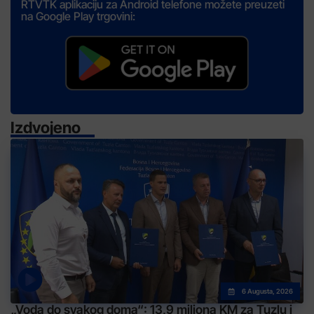
RTVTK aplikaciju za Android telefone možete preuzeti
na Google Play trgovini:
Izdvojeno
6 Augusta, 2026
„Voda do svakog doma“: 13,9 miliona KM za Tuzlu i