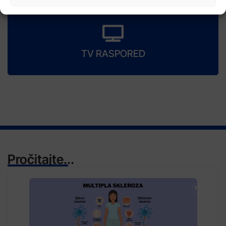
TV RASPORED
Pročitajte...