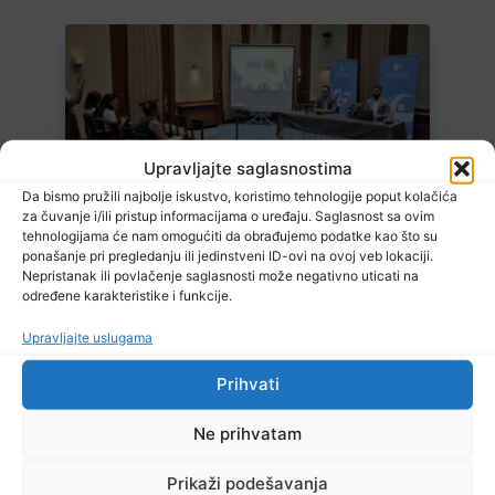
Upravljajte saglasnostima
6 Augusta, 2026
Da bismo pružili najbolje iskustvo, koristimo tehnologije poput kolačića
TI uočio 1.200 primjera potencijalne zloupotrebe javnih resursa za
za čuvanje i/ili pristup informacijama o uređaju. Saglasnost sa ovim
promociju stranaka
tehnologijama će nam omogućiti da obrađujemo podatke kao što su
ponašanje pri pregledanju ili jedinstveni ID-ovi na ovoj veb lokaciji.
Nepristanak ili povlačenje saglasnosti može negativno uticati na
određene karakteristike i funkcije.
Upravljajte uslugama
Prihvati
Ne prihvatam
6 Augusta, 2026
EUFOR izveo vježbu nedaleko od Foče, uoči vježbe ‘Brzi odgovor
2026’
Prikaži podešavanja