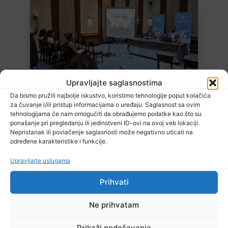
6 Augusta, 2026
Upravljajte saglasnostima
TI uočio 1.200 primjera potencijalne zloupotrebe javnih resursa za
promociju stranaka
Da bismo pružili najbolje iskustvo, koristimo tehnologije poput kolačića
za čuvanje i/ili pristup informacijama o uređaju. Saglasnost sa ovim
tehnologijama će nam omogućiti da obrađujemo podatke kao što su
ponašanje pri pregledanju ili jedinstveni ID-ovi na ovoj veb lokaciji.
Nepristanak ili povlačenje saglasnosti može negativno uticati na
određene karakteristike i funkcije.
Upravljajte uslugama
Prihvati
6 Augusta, 2026
EUFOR izveo vježbu nedaleko od Foče, uoči vježbe ‘Brzi odgovor
Ne prihvatam
2026’
Prikaži podešavanja