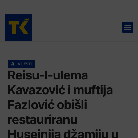
TELEVIZIJA 📺
VIJESTI
Reisu-l-ulema
Kavazović i muftija
Fazlović obišli
restauriranu
Husejnija džamiju u