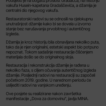
Podsjetio je na bogatu prošlost Gradačca, na historiju
vakufa Husein-kapetana Gradaščevića, a džamija je
centralni dio njegovog vakufa.
Restauratorski radovi su se odnosili na cjelokupnu
unutrašnjost džamije kako bi se dovela u izvorno
stanje bez narušavanja prvobitnog i autentičnog
izgleda.
Džamija je kroz historiju bila obnavljana nekoliko puta,
tako da je njen originalni, estetski aspekt bio potpuno
nepoznat. Tokom sadašnje restauracije čišćenjem
materijala došlo se do originalnog sloja.
Restauracija i rekonstrukcija džamije je rađena u
nekoliko faza, s ciljem očuvanja autentičnog izgleda
džamije. Posljednji radovi na restauraciji su započeli
početkom 2019. godine. U narednom periodu će
uslijediti radovi na vanjskom uređenju.
Ove posjete su realizirane nakon završetka
manifestacije „Dova za domovinu“, javlja MINA.