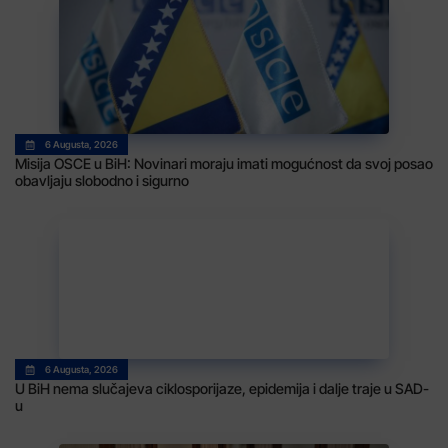
6 Augusta, 2026
Misija OSCE u BiH: Novinari moraju imati mogućnost da svoj posao
obavljaju slobodno i sigurno
6 Augusta, 2026
U BiH nema slučajeva ciklosporijaze, epidemija i dalje traje u SAD-
u