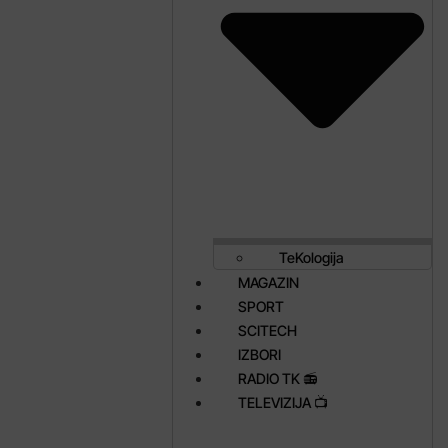
TeKologija
MAGAZIN
SPORT
SCITECH
IZBORI
RADIO TK 📻
TELEVIZIJA 📺