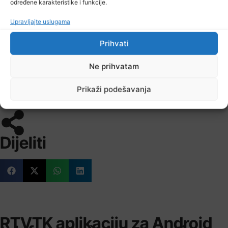
određene karakteristike i funkcije.
6. Krupa 7 2 4 1 13:9 10
Upravljajte uslugama
7. Radnik 7 2 4 1 7:6 10
8. Zrinjski 6 3 0 3 7:10 9
Prihvati
9. GOŠK 7 1 3 3 7:12 6
10. Tuzla City 7 1 1 5 3:8 4
Ne prihvatam
11. Zvijezda 09 6 0 3 3 4:12 3
12. Mladost 7 0 3 4 4:12 3
Prikaži podešavanja
Dijeliti
RTVTK aplikaciju za Android