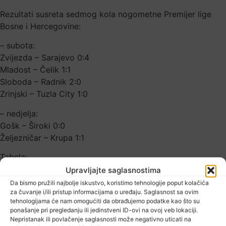
Rezultati susreta sedmog kola nogometne Premijer lige
Bosne i Hercegovine:
– subota:
Zvijezda – Sarajevo 0:4
Mladost – Čelik 1:1
Sloboda – Radnik 2:0
Zrinjski – Tuzla City 1:0
– nedjelja:
Gošk – Široki 0:0
Željezničar – Krupa 1:1
Tabela:
Upravljajte saglasnostima
1. Sarajevo 7 4 2 1 17:7 14
Da bismo pružili najbolje iskustvo, koristimo tehnologije poput kolačića
2. Željezničar 7 4 2 1 11:5 14
za čuvanje i/ili pristup informacijama o uređaju. Saglasnost sa ovim
3. Široki Brijeg 7 3 4 0 10:2 13
tehnologijama će nam omogućiti da obrađujemo podatke kao što su
ponašanje pri pregledanju ili jedinstveni ID-ovi na ovoj veb lokaciji.
4. Sloboda 7 3 2 2 5:3 11
Nepristanak ili povlačenje saglasnosti može negativno uticati na
5. Čelik 7 3 2 2 6:10 11