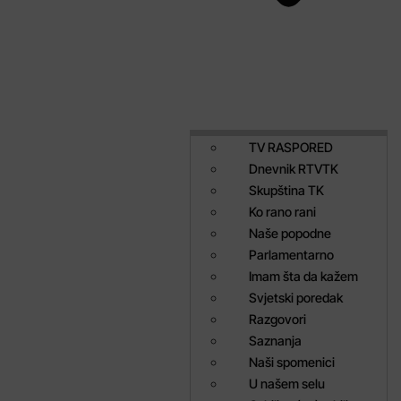
TV RASPORED
Dnevnik RTVTK
Skupština TK
Ko rano rani
Naše popodne
Parlamentarno
Imam šta da kažem
Svjetski poredak
Razgovori
Saznanja
Naši spomenici
U našem selu