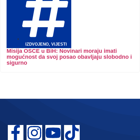
IZDVOJENO
,
VIJESTI
Misija OSCE u BiH: Novinari moraju imati
mogućnost da svoj posao obavljaju slobodno i
sigurno