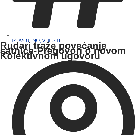
IZDVOJENO
,
VIJESTI
Rudari traže povećanje
satnice-Pregovori o novom
Kolektivnom ugovoru