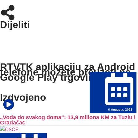
Dijeliti
RTVTK aplikaciju za Android
telefone možete preuzeti na
Google Play trgovini:
Izdvojeno
6 Augusta, 2026
„Voda do svakog doma“: 13,9 miliona KM za Tuzlu i
Gradačac