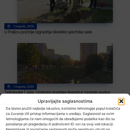
7 Augusta, 2026
U Poljicu počinje izgradnja školske sportske sale
7 Augusta, 2026
TeKologija | Jala: Umjesto gradske ljepotice nastale podno
majevičkih obronaka izvor neugodnih prizora (FOTO/VIDEO)
Upravljajte saglasnostima
Da bismo pružili najbolje iskustvo, koristimo tehnologije poput kolačića
za čuvanje i/ili pristup informacijama o uređaju. Saglasnost sa ovim
tehnologijama će nam omogućiti da obrađujemo podatke kao što su
ponašanje pri pregledanju ili jedinstveni ID-ovi na ovoj veb lokaciji.
Nepristanak ili povlačenje saglasnosti može negativno uticati na