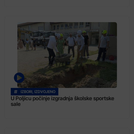
IZBORI
,
IZDVOJENO
U Poljicu počinje izgradnja školske sportske
sale