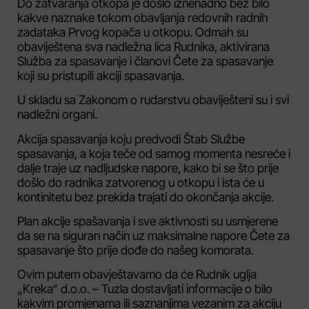
Do zatvaranja otkopa je došlo iznenadno bez bilo
kakve naznake tokom obavljanja redovnih radnih
zadataka Prvog kopača u otkopu. Odmah su
obaviještena sva nadležna lica Rudnika, aktivirana
Služba za spasavanje i članovi Čete za spasavanje
koji su pristupili akciji spasavanja.
U skladu sa Zakonom o rudarstvu obaviješteni su i svi
nadležni organi.
Akcija spasavanja koju predvodi Štab Službe
spasavanja, a koja teče od samog momenta nesreće i
dalje traje uz nadljudske napore, kako bi se što prije
došlo do radnika zatvorenog u otkopu i ista će u
kontinitetu bez prekida trajati do okončanja akcije.
Plan akcije spašavanja i sve aktivnosti su usmjerene
da se na siguran način uz maksimalne napore Čete za
spasavanje što prije dođe do našeg komorata.
Ovim putem obavještavamo da će Rudnik uglja
„Kreka“ d.o.o. – Tuzla dostavljati informacije o bilo
kakvim promjenama ili saznanjima vezanim za akciju