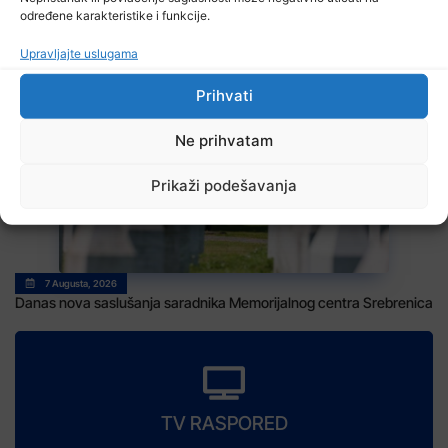
određene karakteristike i funkcije.
Upravljajte uslugama
7 Augusta, 2026
Sarajevo Film Festival
Prihvati
Ne prihvatam
Prikaži podešavanja
7 Augusta, 2026
Danas nova saslušanja saradnika Memorijalnog centra Srebrenica
TV RASPORED