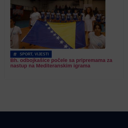
SPORT
,
VIJESTI
Bh. odbojkašice počele sa pripremama za
nastup na Mediteranskim igrama