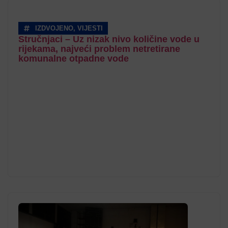
IZDVOJENO
,
VIJESTI
Stručnjaci – Uz nizak nivo količine vode u
rijekama, najveći problem netretirane
komunalne otpadne vode