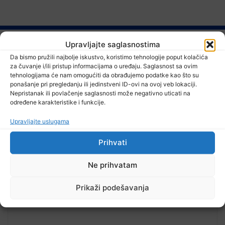
Upravljajte saglasnostima
Pročitajte...
Da bismo pružili najbolje iskustvo, koristimo tehnologije poput kolačića
za čuvanje i/ili pristup informacijama o uređaju. Saglasnost sa ovim
tehnologijama će nam omogućiti da obrađujemo podatke kao što su
ponašanje pri pregledanju ili jedinstveni ID-ovi na ovoj veb lokaciji.
Nepristanak ili povlačenje saglasnosti može negativno uticati na
SPORT
,
VIJESTI
određene karakteristike i funkcije.
Željezničar savladao BSK, večeras nova
dva duela prvog kola WWIN lige BiH
Upravljajte uslugama
Prihvati
Ne prihvatam
Prikaži podešavanja