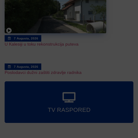
7 Augusta, 2026
U Kalesiji u toku rekonstrukcija puteva
7 Augusta, 2026
Poslodavci dužni zaštiti zdravlje radnika
TV RASPORED