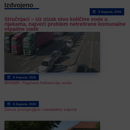
Izdvojeno
8 Augusta, 2026
Stručnjaci – Uz nizak nivo količine vode u
rijekama, najveći problem netretirane komunalne
otpadne vode
8 Augusta, 2026
BIHAMK: Pojačana frekvencija vozila
8 Augusta, 2026
Danas promjenjljivo i nestabilno vrijeme