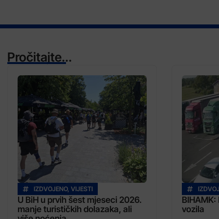
Pročitajte...
IZDVOJENO
,
VIJESTI
IZDVO
U BiH u prvih šest mjeseci 2026.
BIHAMK: 
manje turističkih dolazaka, ali
vozila
više noćenja