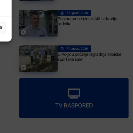
7 Augusta, 2026
Poslodavci dužni zaštiti zdravlje
radnika
ja
7 Augusta, 2026
U Poljicu počinje izgradnja školske
sportske sale
TV RASPORED