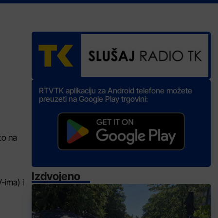
RTVTK aplikaciju za Android telefone možete
preuzeti na Google Play trgovini:
to na
Izdvojeno
-ima) i