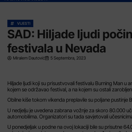
VIJESTI
SAD: Hiljade ljudi počin
festivala u Nevada
Miralem Dautović
5 Septembra, 2023
Hiljade ljudi koji su prisustvovali festivalu Burning Man u
kojem se održavao festival, a na kojem su ostali zarobljeni
Obilne kiše tokom vikenda preplavile su poljane pustinje Bl
U nedjelju je uvedena zabrana vožnje za skoro 80.000 učes
automobilima. Organizatori su tada savjetovali učesnicima
U ponedjeljak u podne na ovoj lokaciji bile su prisutne 6