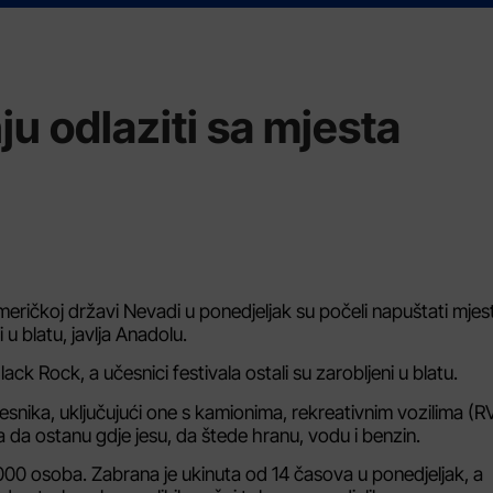
ju odlaziti sa mjesta
 američkoj državi Nevadi u ponedjeljak su počeli napuštati mjes
 u blatu, javlja Anadolu.
ack Rock, a učesnici festivala ostali su zarobljeni u blatu.
nika, uključujući one s kamionima, rekreativnim vozilima (RV
 da ostanu gdje jesu, da štede hranu, vodu i benzin.
4.000 osoba. Zabrana je ukinuta od 14 časova u ponedjeljak, a