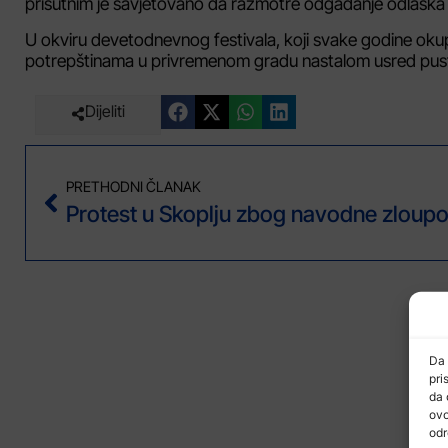
prisutnim je savjetovano da razmotre odgađanje odlaska 
U okviru devetodnevnog festivala, koji svake godine okupi
potrepštinama u privremenom gradu nastalom usred pust
Dijeliti
PRETHODNI ČLANAK
Da 
pri
da 
ovo
odr