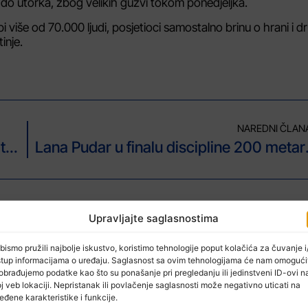
do utorka, zbog velikih gužvi tokom ponedjeljka.
 više od 70.000 ljudi, posjetioci samostalno brinu o hrani i d
inje.
NAREDNI ČLAN
Protest u Skoplju zbog navodne zloupotrebe lijekova za oboljele od raka
Lana Pudar u finalu
Upravljajte saglasnostima
bismo pružili najbolje iskustvo, koristimo tehnologije poput kolačića za čuvanje i/
stup informacijama o uređaju. Saglasnost sa ovim tehnologijama će nam omogući
obrađujemo podatke kao što su ponašanje pri pregledanju ili jedinstveni ID-ovi n
j veb lokaciji. Nepristanak ili povlačenje saglasnosti može negativno uticati na
eđene karakteristike i funkcije.