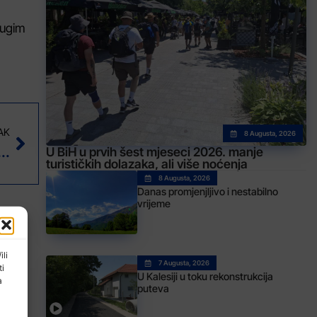
rugim
AK
8 Augusta, 2026
 discipline 200 metara delfin na Svjetskom juniorskom prvenstvu
U BiH u prvih šest mjeseci 2026. manje
turističkih dolazaka, ali više noćenja
8 Augusta, 2026
Danas promjenjljivo i nestabilno
vrijeme
ili
7 Augusta, 2026
ti
U Kalesiji u toku rekonstrukcija
a
puteva