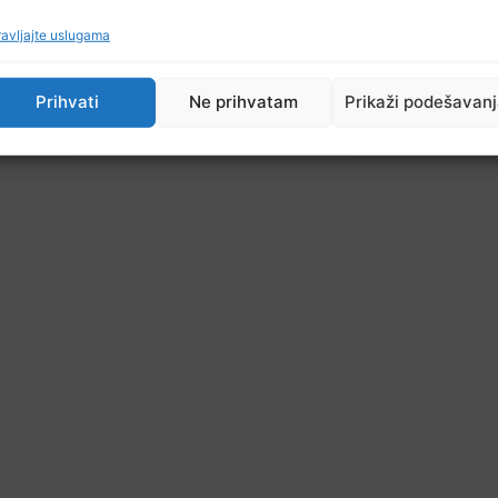
avljajte uslugama
Prihvati
Ne prihvatam
Prikaži podešavan