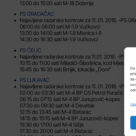
13:00 do 15:00 sati M-18 Dobrnja
PS GRADAČAC
Najavljene radarske kontrole za 11. 01. 2018. -PS
06:00 do 08:00 sati M-1.9 Vučkovci
13:00 do 14:00 sati M-1.9 Mionica I-II
14:30 do 16:30 sati M-1.9 Vučkovci
PS ČELIĆ
Najavljene radarske kontrole za 11.01. 2018. -PS ČE
10:15 do 11:00 sati Miladići-Šibošnica, kod Mjesno
Da 
15:45 do 16:30 sati Brnjik, lokacija „Dom“
pri
da 
PS LUKAVAC
ovo
Najavljene radarske kontrole za 11. 01. 2018. -PS 
odr
02:00 do 03:30 sati M-4 BP OS Petrol Puračić
06:15 do 07:15 sati M-4 BP Junuzović-kopex
Upr
07:30 do 09:30 sati M-4 Devetak
12:15 do 13:45 sati M-4 Bistarac
14:15 do 15:15 sati M-4 BP Junuzović-kopex
15:30 do 17:00 sati M-4 Sižje
17:30 do 20:00 sati M-4 Bistarac