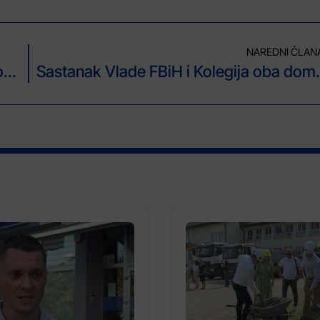
NAREDNI ČLAN
U BiH danas oblačno povremeno s kišom, na planinama snijeg
Sastanak Vlade FBiH i K