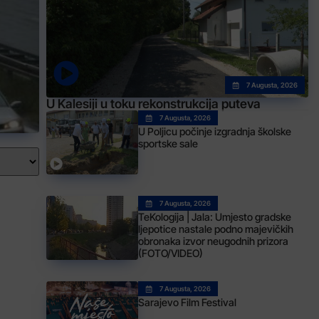
7 Augusta, 2026
U Kalesiji u toku rekonstrukcija puteva
7 Augusta, 2026
U Poljicu počinje izgradnja školske
sportske sale
7 Augusta, 2026
TeKologija | Jala: Umjesto gradske
ljepotice nastale podno majevičkih
obronaka izvor neugodnih prizora
(FOTO/VIDEO)
7 Augusta, 2026
Sarajevo Film Festival