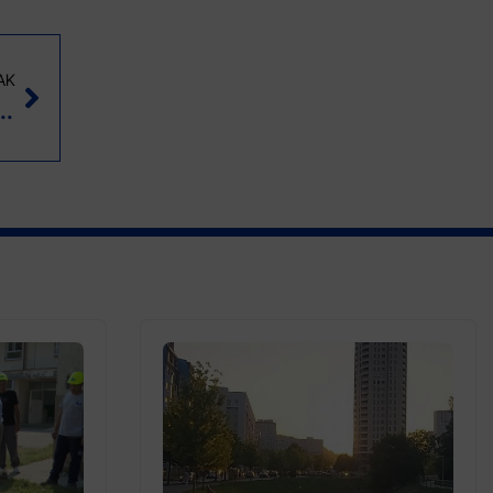
AK
olegija oba doma Parlamenta o budžetu (VIDEO)