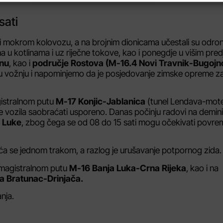
sati
li mokrom kolovozu, a na brojnim dionicama učestali su odron
ma u kotlinama i uz riječne tokove, kao i ponegdje u višim pred
snu
, kao i
područje Rostova (M-16.4 Novi Travnik-Bugojn
iju vožnju i napominjemo da je posjedovanje zimske opreme z
gistralnom putu
M-17 Konjic-Jablanica
(tunel Lendava-mote
e vozila saobraćati usporeno. Danas počinju radovi na demini
 Luke
, zbog čega se od 08 do 15 sati mogu očekivati povr
a se jednom trakom, a razlog je urušavanje potpornog zida.
a magistralnom putu
M-16 Banja Luka-Crna Rijeka
, kao i na
a Bratunac-Drinjača.
nja.