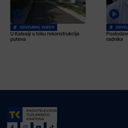
IZDVOJENO
,
VIJESTI
IZDVO
U Kalesiji u toku rekonstrukcija
Poslodavc
puteva
radnika