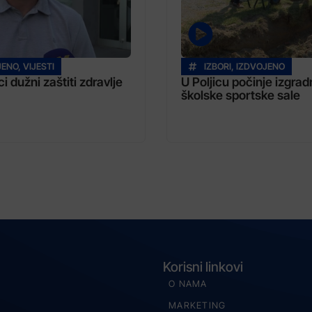
JENO
,
VIJESTI
IZBORI
,
IZDVOJENO
i dužni zaštiti zdravlje
U Poljicu počinje izgrad
školske sportske sale
Korisni linkovi
O NAMA
MARKETING