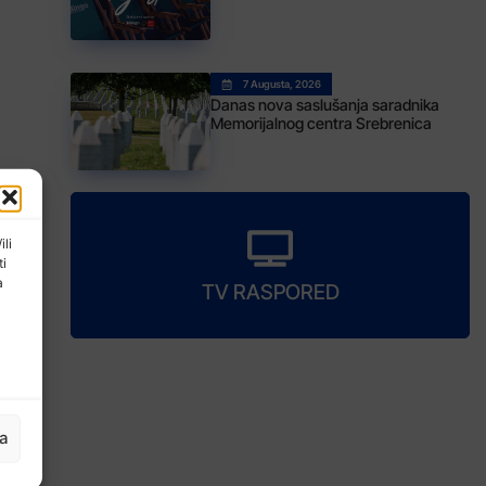
7 Augusta, 2026
Danas nova saslušanja saradnika
Memorijalnog centra Srebrenica
ili
ti
a
TV RASPORED
ja