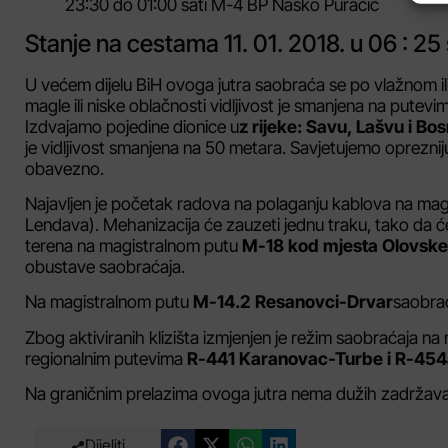
23:30 do 01:00 sati M-4 BP Nasko Puračić
Stanje na cestama 11. 01. 2018. u 06 : 25 
U većem dijelu BiH ovoga jutra saobraća se po vlažnom i
magle ili niske oblačnosti vidljivost je smanjena na putevi
Izdvajamo pojedine dionice u
z rijeke: Savu, Lašvu i Bo
je vidljivost smanjena na 50 metara. Savjetujemo oprezn
obavezno.
Najavljen je početak radova na polaganju kablova na ma
Lendava). Mehanizacija će zauzeti jednu traku, tako da ć
terena na magistralnom putu
M-18 kod mjesta Olovske
obustave saobraćaja.
Na magistralnom putu
M-14.2 Resanovci-Drvar
saobrać
Zbog aktiviranih klizišta izmjenjen je režim saobraćaja n
regionalnim putevima
R-441 Karanovac-Turbe i R-454
Na graničnim prelazima ovoga jutra nema dužih zadržava
Dijeliti