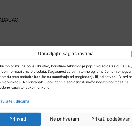
 GRADAČAC
Upravljajte saglasnostima
LIĆ
g doma u Nahviocima
bismo pružili najbolje iskustvo, koristimo tehnologije poput kolačića za čuvanje i/
stup informacijama o uređaju. Saglasnost sa ovim tehnologijama će nam omogući
obrađujemo podatke kao što su ponašanje pri pregledanju ili jedinstveni ID-ovi n
j veb lokaciji. Nepristanak ili povlačenje saglasnosti može negativno uticati na
LUKAVAC
eđene karakteristike i funkcije.
avljajte uslugama
Prihvati
Ne prihvatam
Prikaži podešavan