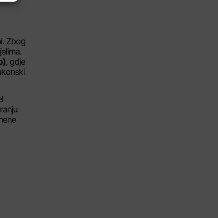
i. Zbog
jelima.
o)
, gdje
akonski
l
ranju
emene