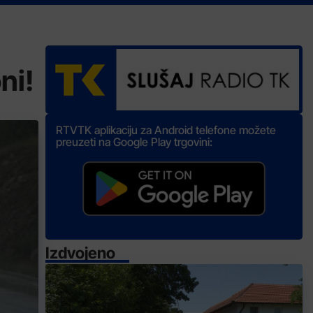
ni!
RTVTK aplikaciju za Android telefone možete
preuzeti na Google Play trgovini:
Izdvojeno