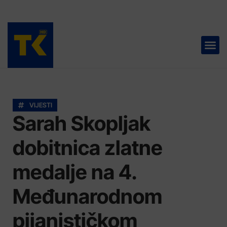
TELEVIZIJA 📺
VIJESTI
Sarah Skopljak
dobitnica zlatne
medalje na 4.
Međunarodnom
pijanističkom