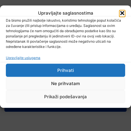
Upravljajte saglasnostima
Da bismo pružili najbolje iskustvo, koristimo tehnologije poput kolačića
za čuvanje i/ili pristup informacijama o uređaju. Saglasnost sa ovim
tehnologijama će nam omogućiti da obrađujemo podatke kao što su
ponašanje pri pregledanju ili jedinstveni ID-ovi na ovoj veb lokaciji.
Nepristanak ili povlačenje saglasnosti može negativno uticati na
određene karakteristike i funkcije.
9 Augusta, 2026
Upravljajte uslugama
Radovi teku po planu: Završen Laboratorijski kompleks Mašinskog
fakulteta UNTZ
Prihvati
Ne prihvatam
Prikaži podešavanja
TV RASPORED