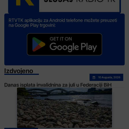
RTVTK aplikaciju za Android telefone možete preuzeti
na Google Play trgovini:
Izdvojeno
10 Augusta, 2026
Danas isplata invalidnina za juli u Federaciji BiH