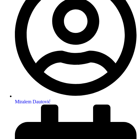
Miralem Dautović