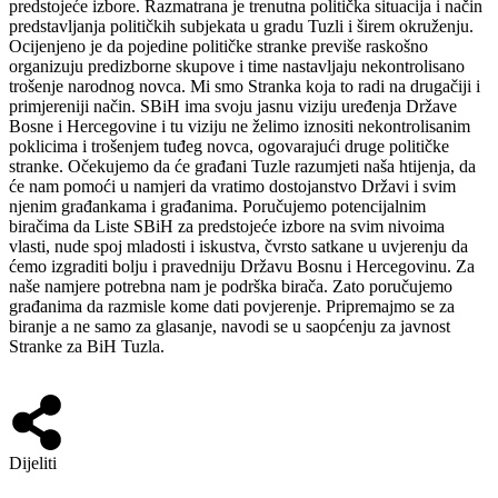
predstojeće izbore. Razmatrana je trenutna politička situacija i način
predstavljanja političkih subjekata u gradu Tuzli i širem okruženju.
Ocijenjeno je da pojedine političke stranke previše raskošno
organizuju predizborne skupove i time nastavljaju nekontrolisano
trošenje narodnog novca. Mi smo Stranka koja to radi na drugačiji i
primjereniji način. SBiH ima svoju jasnu viziju uređenja Države
Bosne i Hercegovine i tu viziju ne želimo iznositi nekontrolisanim
poklicima i trošenjem tuđeg novca, ogovarajući druge političke
stranke. Očekujemo da će građani Tuzle razumjeti naša htijenja, da
će nam pomoći u namjeri da vratimo dostojanstvo Državi i svim
njenim građankama i građanima. Poručujemo potencijalnim
biračima da Liste SBiH za predstojeće izbore na svim nivoima
vlasti, nude spoj mladosti i iskustva, čvrsto satkane u uvjerenju da
ćemo izgraditi bolju i pravedniju Državu Bosnu i Hercegovinu. Za
naše namjere potrebna nam je podrška birača. Zato poručujemo
građanima da razmisle kome dati povjerenje. Pripremajmo se za
biranje a ne samo za glasanje, navodi se u saopćenju za javnost
Stranke za BiH Tuzla.
Dijeliti