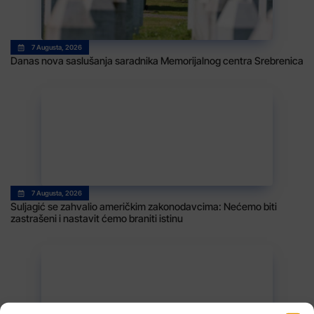
7 Augusta, 2026
Danas nova saslušanja saradnika Memorijalnog centra Srebrenica
7 Augusta, 2026
Suljagić se zahvalio američkim zakonodavcima: Nećemo biti
zastrašeni i nastavit ćemo braniti istinu