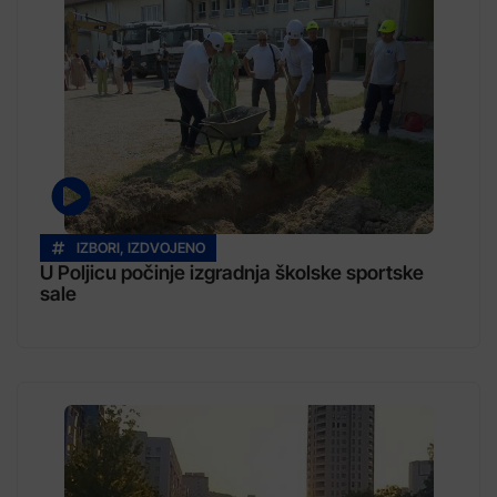
IZBORI
,
IZDVOJENO
U Poljicu počinje izgradnja školske sportske
sale