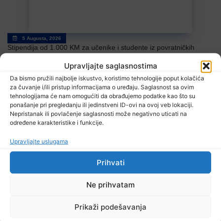
5 Augusta, 2026
Stipendija od 1.000 KM za učenike i studente iz povratničkih
sredina
Upravljajte saglasnostima
Da bismo pružili najbolje iskustvo, koristimo tehnologije poput kolačića
za čuvanje i/ili pristup informacijama o uređaju. Saglasnost sa ovim
tehnologijama će nam omogućiti da obrađujemo podatke kao što su
ponašanje pri pregledanju ili jedinstveni ID-ovi na ovoj veb lokaciji.
Nepristanak ili povlačenje saglasnosti može negativno uticati na
određene karakteristike i funkcije.
Upravljajte uslugama
5 Augusta, 2026
Julske penzije uvećane za 3,5 %
Prihvati
Ne prihvatam
Prikaži podešavanja
TV RASPORED