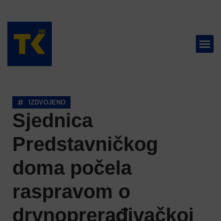
TELEVIZIJA 📺
IZDVOJENO
Sjednica
Predstavničkog
doma počela
raspravom o
drvnoprerađivačkoj