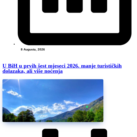
8 Augusta, 2026
U BiH u prvih šest mjeseci 2026. manje turističkih
dolazaka, ali više noćenja