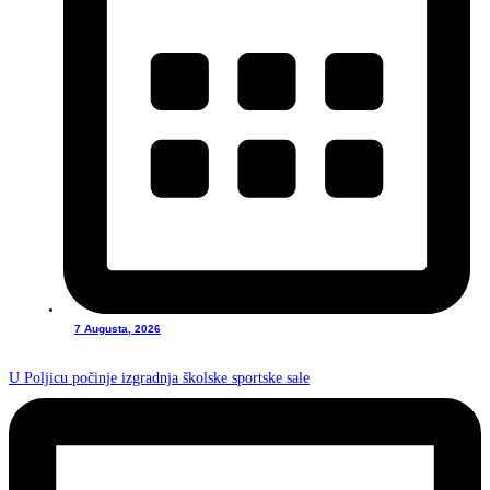
7 Augusta, 2026
U Poljicu počinje izgradnja školske sportske sale