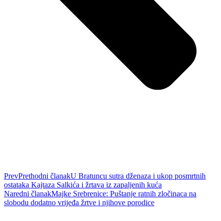
Prev
Prethodni članak
U Bratuncu sutra dženaza i ukop posmrtnih
ostataka Kajtaza Salkića i žrtava iz zapaljenih kuća
Naredni članak
Majke Srebrenice: Puštanje ratnih zločinaca na
slobodu dodatno vrijeđa žrtve i njihove porodice