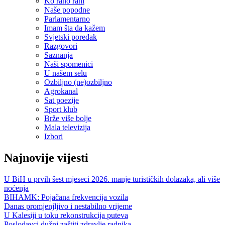
Ko rano rani
Naše popodne
Parlamentarno
Imam šta da kažem
Svjetski poredak
Razgovori
Saznanja
Naši spomenici
U našem selu
Ozbiljno (ne)ozbiljno
Agrokanal
Sat poezije
Sport klub
Brže više bolje
Mala televizija
Izbori
Najnovije vijesti
U BiH u prvih šest mjeseci 2026. manje turističkih dolazaka, ali više
noćenja
BIHAMK: Pojačana frekvencija vozila
Danas promjenjljivo i nestabilno vrijeme
U Kalesiji u toku rekonstrukcija puteva
Poslodavci dužni zaštiti zdravlje radnika