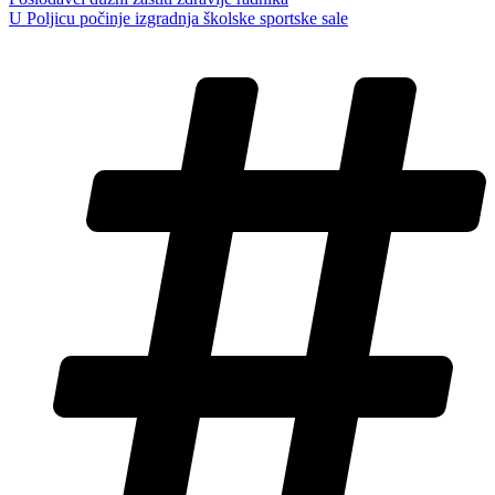
U Poljicu počinje izgradnja školske sportske sale