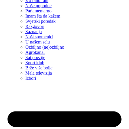
Ko rano rani
Naše popodne
Parlamentarno
Imam šta da kažem
Svjetski poredak
Razgovori
Saznanja
Naši spomenici
U našem selu
Ozbiljno (ne)ozbiljno
Agrokanal
Sat poezije
Sport klub
Brže više bolje
Mala televizija
Izbori