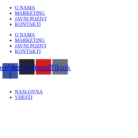
Skip
O NAMA
to
MARKETING
content
JAVNI POZIVI
KONTAKTI
O NAMA
MARKETING
JAVNI POZIVI
KONTAKTI
acebook-
Instagram
Youtube
Tiktok
f
NASLOVNA
VIJESTI