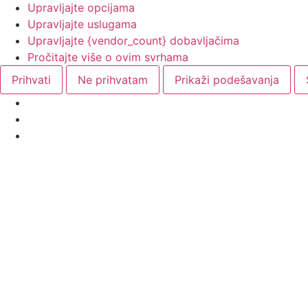
Upravljajte opcijama
Upravljajte uslugama
Upravljajte {vendor_count} dobavljačima
Pročitajte više o ovim svrhama
Prihvati
Ne prihvatam
Prikaži podešavanja
Skip
to
content