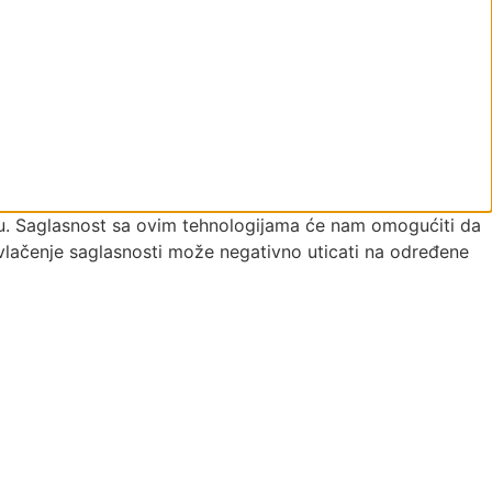
đaju. Saglasnost sa ovim tehnologijama će nam omogućiti da
povlačenje saglasnosti može negativno uticati na određene