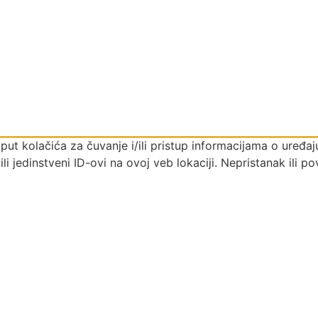
poput kolačića za čuvanje i/ili pristup informacijama o ure
i jedinstveni ID-ovi na ovoj veb lokaciji. Nepristanak ili 