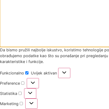
Da bismo pružili najbolje iskustvo, koristimo tehnologije 
obrađujemo podatke kao što su ponašanje pri pregledanju il
karakteristike i funkcije.
Funkcionalno
Uvijek aktivan
Funkcionalno
Preference
Preference
Statistika
Statistika
Marketing
Marketing