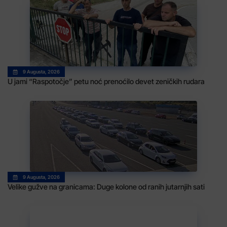
9 Augusta, 2026
U jami “Raspotočje” petu noć prenoćilo devet zeničkih rudara
9 Augusta, 2026
Velike gužve na granicama: Duge kolone od ranih jutarnjih sati