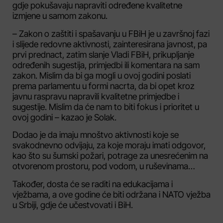
gdje pokušavaju napraviti određene kvalitetne
izmjene u samom zakonu.
– Zakon o zaštiti i spašavanju u FBiH je u završnoj fazi
i slijede redovne aktivnosti, zainteresirana javnost, pa
prvi prednact, zatim slanje Vladi FBiH, prikupljanje
određenih sugestija, primjedbi ili komentara na sam
zakon. Mislim da bi ga mogli u ovoj godini poslati
prema parlamentu u formi nacrta, da bi opet kroz
javnu raspravu napravili kvalitetne primjedbe i
sugestije. Mislim da će nam to biti fokus i prioritet u
ovoj godini – kazao je Solak.
Dodao je da imaju mnoštvo aktivnosti koje se
svakodnevno odvijaju, za koje moraju imati odgovor,
kao što su šumski požari, potrage za unesrećenim na
otvorenom prostoru, pod vodom, u ruševinama…
Također, dosta će se raditi na edukacijama i
vježbama, a ove godine će biti održana i NATO vježba
u Srbiji, gdje će učestvovati i BiH.