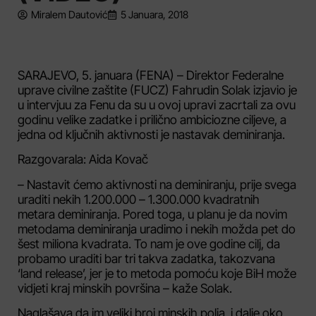
Miralem Dautović
5 Januara, 2018
SARAJEVO, 5. januara (FENA) – Direktor Federalne
uprave civilne zaštite (FUCZ) Fahrudin Solak izjavio je
u intervjuu za Fenu da su u ovoj upravi zacrtali za ovu
godinu velike zadatke i prilično ambiciozne ciljeve, a
jedna od ključnih aktivnosti je nastavak deminiranja.
Razgovarala: Aida Kovač
– Nastavit ćemo aktivnosti na deminiranju, prije svega
uraditi nekih 1.200.000 – 1.300.000 kvadratnih
metara deminiranja. Pored toga, u planu je da novim
metodama deminiranja uradimo i nekih možda pet do
šest miliona kvadrata. To nam je ove godine cilj, da
probamo uraditi bar tri takva zadatka, takozvana
‘land release’, jer je to metoda pomoću koje BiH može
vidjeti kraj minskih površina – kaže Solak.
Naglašava da im veliki broj minskih polja, i dalje oko