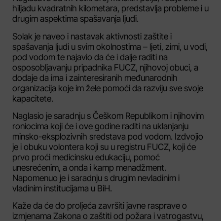
hiljadu kvadratnih kilometara, predstavlja probleme i u
drugim aspektima spašavanja ljudi.
Solak je naveo i nastavak aktivnosti zaštite i
spašavanja ljudi u svim okolnostima – ljeti, zimi, u vodi,
pod vodom te najavio da će i dalje raditi na
osposobljavanju pripadnika FUCZ, njihovoj obuci, a
dodaje da ima i zainteresiranih međunarodnih
organizacija koje im žele pomoći da razviju sve svoje
kapacitete.
Naglasio je saradnju s Češkom Republikom i njihovim
roniocima koji će i ove godine raditi na uklanjanju
minsko-eksplozivnih sredstava pod vodom. Izdvojio
je i obuku volontera koji su u registru FUCZ, koji će
prvo proći medicinsku edukaciju, pomoć
unesrećenim, a onda i kamp menadžment.
Napomenuo je i saradnju s drugim nevladinim i
vladinim institucijama u BiH.
Kaže da će do proljeća završiti javne rasprave o
izmjenama Zakona o zaštiti od požara i vatrogastvu,