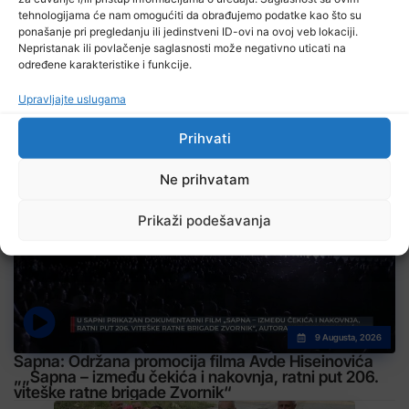
tehnologijama će nam omogućiti da obrađujemo podatke kao što su
ponašanje pri pregledanju ili jedinstveni ID-ovi na ovoj veb lokaciji.
Nepristanak ili povlačenje saglasnosti može negativno uticati na
određene karakteristike i funkcije.
Upravljajte uslugama
Izdvojeno
Prihvati
Ne prihvatam
Prikaži podešavanja
9 Augusta, 2026
Sapna: Održana promocija filma Avde Hiseinovića
„„Sapna – između čekića i nakovnja, ratni put 206.
viteške ratne brigade Zvornik“