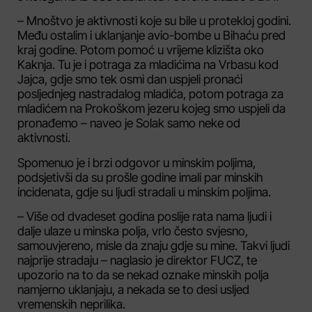
– Mnoštvo je aktivnosti koje su bile u protekloj godini.
Među ostalim i uklanjanje avio-bombe u Bihaću pred
kraj godine. Potom pomoć u vrijeme klizišta oko
Kaknja. Tu je i potraga za mladićima na Vrbasu kod
Jajca, gdje smo tek osmi dan uspjeli pronaći
posljednjeg nastradalog mladića, potom potraga za
mladićem na Prokoškom jezeru kojeg smo uspjeli da
pronađemo – naveo je Solak samo neke od
aktivnosti.
Spomenuo je i brzi odgovor u minskim poljima,
podsjetivši da su prošle godine imali par minskih
incidenata, gdje su ljudi stradali u minskim poljima.
– Više od dvadeset godina poslije rata nama ljudi i
dalje ulaze u minska polja, vrlo često svjesno,
samouvjereno, misle da znaju gdje su mine. Takvi ljudi
najprije stradaju – naglasio je direktor FUCZ, te
upozorio na to da se nekad oznake minskih polja
namjerno uklanjaju, a nekada se to desi usljed
vremenskih neprilika.