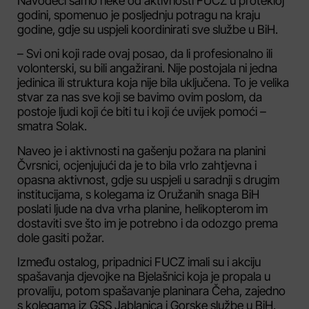
Navodeći samo neke od aktivnosti FUCZ u protekloj
godini, spomenuo je posljednju potragu na kraju
godine, gdje su uspjeli koordinirati sve službe u BiH.
– Svi oni koji rade ovaj posao, da li profesionalno ili
volonterski, su bili angažirani. Nije postojala ni jedna
jedinica ili struktura koja nije bila uključena. To je velika
stvar za nas sve koji se bavimo ovim poslom, da
postoje ljudi koji će biti tu i koji će uvijek pomoći –
smatra Solak.
Naveo je i aktivnosti na gašenju požara na planini
Čvrsnici, ocjenjujući da je to bila vrlo zahtjevna i
opasna aktivnost, gdje su uspjeli u saradnji s drugim
institucijama, s kolegama iz Oružanih snaga BiH
poslati ljude na dva vrha planine, helikopterom im
dostaviti sve što im je potrebno i da odozgo prema
dole gasiti požar.
Između ostalog, pripadnici FUCZ imali su i akciju
spašavanja djevojke na Bjelašnici koja je propala u
provaliju, potom spašavanje planinara Čeha, zajedno
s kolegama iz GSS Jablanica i Gorske službe u BiH.